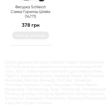
Фигурка Schleich
Самка Гориллы Шляйх
(14771)
378 грн
Нет в наличии
Купить дёшево Фигурка Schleich Самка Гориллы Шляйх
(14771) Вы всегда сможете в интернет-магазине Profi-
Toys. Этот товар можно заказать с доставкой в Киев,
Одессу, Днепропетровск, Харьков, Львов, Запорожье,
Николаев, Херсон, Винница, Полтаву, Чернигов,
Житомир, Черкасы, Сумы, Черновцы, Ровно, Ивано-
Франковск, Кировоград, Луцк, Тернополь, Хмельницкий,
Луганск, Донецк, Ужгород, Кривой Рог, Белая Церковь,
Кременчуг, Бердянск, Мариуполь, Каменец-Подольский
и другие города Украины