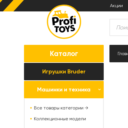
Акции
Каталог
Глав
Игрушки Bruder
Машинки и техника
Все товары категории →
Комбайны
Все товары категории →
Тракторы
Коллекционные модели
Прицепная техника