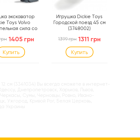
шка экскаватор
Игрушка Dickie Toys
Игрово
kie Toys Volvo
Городской поезд 45 см
Toy
тельная сила со
(3748002)
пере
 и звуком, 30 см
светом 
1405 грн
1311 грн
грн
1399 грн
1099 г
(3725012)
(
Купить
Купить
12 см (3341034) Вы всегда сможете в интернет-
 Одессу, Днепропетровск, Харьков, Львов,
 Черкасы, Сумы, Черновцы, Ровно, Ивано-
цк, Ужгород, Кривой Рог, Белая Церковь,
да Украины