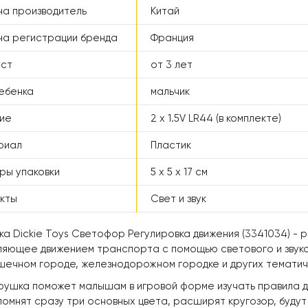
а производитель
Китай
а регистрации бренда
Франция
аст
от 3 лет
ебенка
мальчик
ие
2 х 1.5V LR44 (в комплекте)
риал
Пластик
ры упаковки
5 x 5 x 17 см
кты
Свет и звук
ка Dickie Toys Светофор Регулировка движения (3341034) -
ляющее движением транспорта с помощью светового и звуко
ушечном городе, железнодорожном городке и других темати
грушка поможет малышам в игровой форме изучать правила
помнят сразу три основных цвета, расширят кругозор, буду