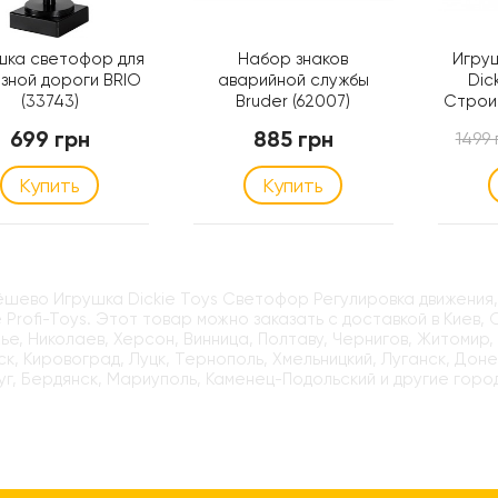
шка светофор для
Набор знаков
Игру
зной дороги BRIO
аварийной службы
Dic
(33743)
Bruder (62007)
Строи
светом
699 грн
885 грн
1499 
Купить
Купить
ёшево Игрушка Dickie Toys Светофор Регулировка движения, 
 Profi-Toys. Этот товар можно заказать с доставкой в Киев,
е, Николаев, Херсон, Винница, Полтаву, Чернигов, Житомир,
к, Кировоград, Луцк, Тернополь, Хмельницкий, Луганск, Доне
г, Бердянск, Мариуполь, Каменец-Подольский и другие горо