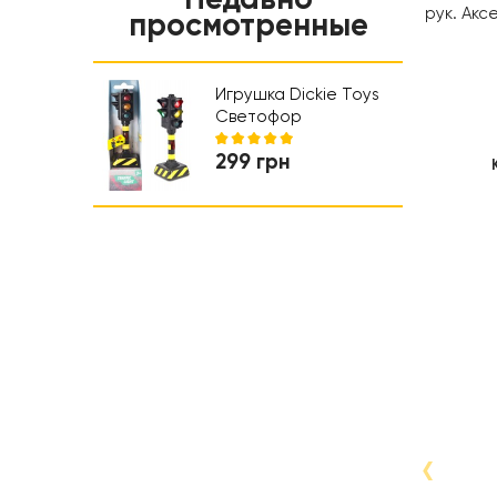
Ночники и проэкторы
Салон красоты
рук. Акс
просмотренные
Обучающие игрушки
Коляски и автокресла
Ходунки
Игрушка Dickie Toys
Светофор
Регулировка движения,
299 грн
12 см (3341034)
‹