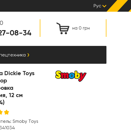
Рус
00
на 0 грн
127-08-34
спецтехника
 Dickie Toys
ор
ровка
я, 12 см
4)
итель:
Smoby Toys
341034