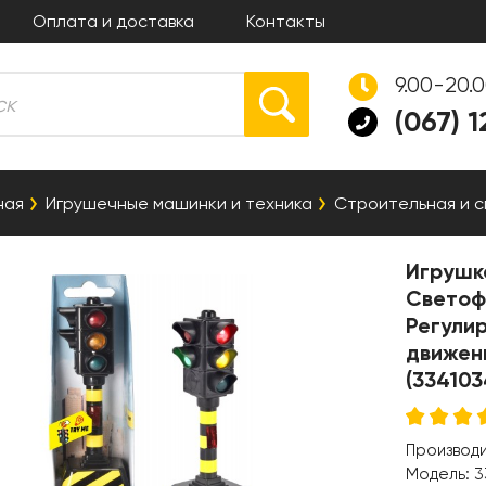
Оплата и доставка
Контакты
9.00-20.
(067) 
ная
Игрушечные машинки и техника
Строительная и 
Игрушка
Светоф
Регули
движени
(334103
Производ
Модель:
3