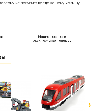
 поэтому не причинит вреда вашему малышу.
ня
Много новинок и
эксклюзивных товаров
ры
›