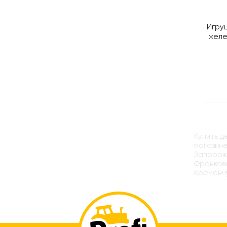
Игру
желе
Купить д
магазине
Запорожь
Франковс
Кременчу