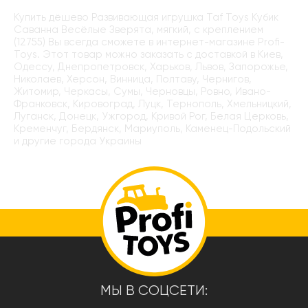
Купить дёшево Развивающая игрушка Taf Toys Кубик
Саванна Весёлые Зверята, мягкий, с креплением
(12755) Вы всегда сможете в интернет-магазине Profi-
Toys. Этот товар можно заказать с доставкой в Киев,
Одессу, Днепропетровск, Харьков, Львов, Запорожье,
Николаев, Херсон, Винница, Полтаву, Чернигов,
Житомир, Черкасы, Сумы, Черновцы, Ровно, Ивано-
Франковск, Кировоград, Луцк, Тернополь, Хмельницкий,
Луганск, Донецк, Ужгород, Кривой Рог, Белая Церковь,
Кременчуг, Бердянск, Мариуполь, Каменец-Подольский
и другие города Украины
МЫ В СОЦСЕТИ: