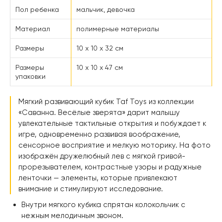
Пол ребенка
мальчик, девочка
Материал
полимерные материалы
Размеры
10 х 10 х 32 см
Размеры
10 х 10 х 47 см
упаковки
Мягкий развивающий кубик Taf Toys из коллекции
«Саванна. Весёлые зверята» дарит малышу
увлекательные тактильные открытия и побуждает к
игре, одновременно развивая воображение,
сенсорное восприятие и мелкую моторику. На фото
изображён дружелюбный лев с мягкой гривой-
прорезывателем, контрастные узоры и радужные
ленточки — элементы, которые привлекают
внимание и стимулируют исследование.
Внутри мягкого кубика спрятан колокольчик с
нежным мелодичным звоном.