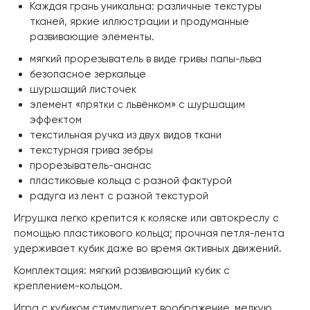
Каждая грань уникальна: различные текстуры
тканей, яркие иллюстрации и продуманные
развивающие элементы.
мягкий прорезыватель в виде гривы папы-льва
безопасное зеркальце
шуршащий листочек
элемент «прятки с львёнком» с шуршащим
эффектом
текстильная ручка из двух видов ткани
текстурная грива зебры
прорезыватель-ананас
пластиковые кольца с разной фактурой
радуга из лент с разной текстурой
Игрушка легко крепится к коляске или автокреслу с
помощью пластикового кольца; прочная петля-лента
удерживает кубик даже во время активных движений.
Комплектация: мягкий развивающий кубик с
креплением-кольцом.
Игра с кубиком стимулирует воображение, мелкую