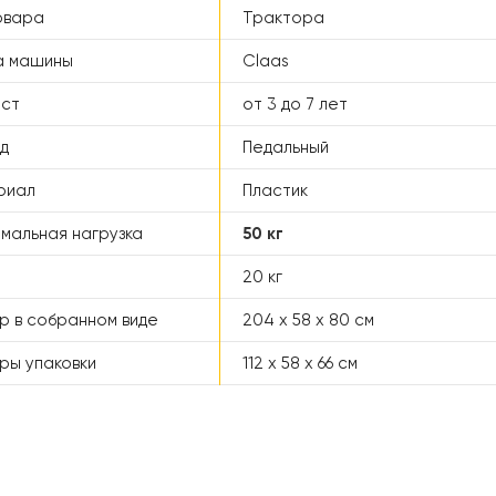
овара
Трактора
а машины
Claas
аст
от 3 до 7 лет
д
Педальный
риал
Пластик
мальная нагрузка
50 кг
20 кг
р в собранном виде
204 x 58 x 80 см
ры упаковки
112 х 58 х 66 см