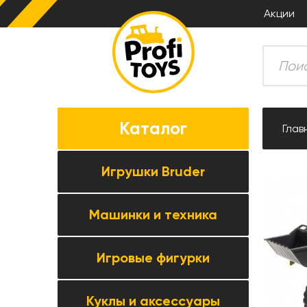
Акции
Каталог
Глав
Игрушки Bruder
Машинки и техника
Все товары категории →
Комбайны
Игровые фигурки
Все товары категории →
Тракторы
Коллекционные модели
Прицепная техника
Куклы и аксессуары
Все товары категории →