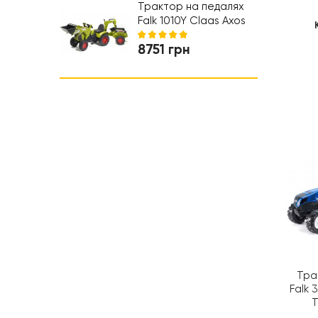
Ходунки
Трактор на педалях
Falk 1010Y Claas Axos
330 с прицепом,
8751 грн
погрузчиком и
экскаватором
Тра
Falk 
T