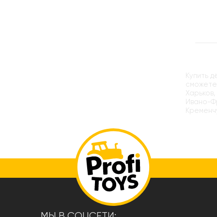
Купить д
сможете 
Харьков,
Ивано-Фр
Кременчу
МЫ В СОЦСЕТИ: