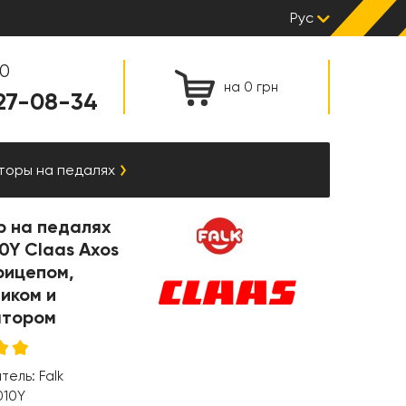
Рус
00
на 0 грн
127-08-34
торы на педалях
р на педалях
10Y Claas Axos
рицепом,
иком и
атором
итель:
Falk
010Y