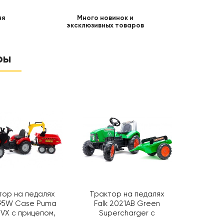
ня
Много новинок и
эксклюзивных товаров
ры
тор на педалях
Трактор на педалях
995W Case Puma
Falk 2021AB Green
VX с прицепом,
Supercharger с
огрузчиком и
прицепом