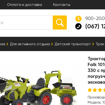
Оплата и доставка
Контакты
9.00-20.
(067) 
ная
Для активного отдыха
Детский транспорт
Трак
Тракто
Falk 10
330 с п
погрузч
экскав
Производ
Модель:
1