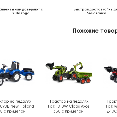
Клиенты нам доверяют с
Быстрая доставка 1-2 д
2016 года
без аванса
Похожие това
ктор на педалях
Трактор на педалях
Трак
3090B New Holland
Falk 1010W Claas Axos
Falk 
8 с прицепом
330 с прицепом,
240C
погрузчиком и
п