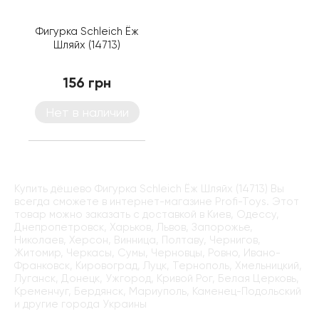
Фигурка Schleich Ёж
Шляйх (14713)
156 грн
Нет в наличии
Купить дёшево Фигурка Schleich Ёж Шляйх (14713) Вы
всегда сможете в интернет-магазине Profi-Toys. Этот
товар можно заказать с доставкой в Киев, Одессу,
Днепропетровск, Харьков, Львов, Запорожье,
Николаев, Херсон, Винница, Полтаву, Чернигов,
Житомир, Черкасы, Сумы, Черновцы, Ровно, Ивано-
Франковск, Кировоград, Луцк, Тернополь, Хмельницкий,
Луганск, Донецк, Ужгород, Кривой Рог, Белая Церковь,
Кременчуг, Бердянск, Мариуполь, Каменец-Подольский
и другие города Украины