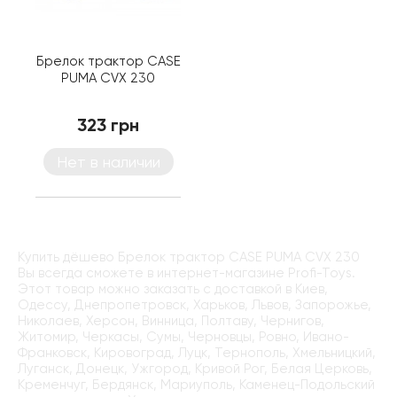
Брелок трактор CASE
PUMA CVX 230
323 грн
Нет в наличии
Купить дёшево Брелок трактор CASE PUMA CVX 230
Вы всегда сможете в интернет-магазине Profi-Toys.
Этот товар можно заказать с доставкой в Киев,
Одессу, Днепропетровск, Харьков, Львов, Запорожье,
Николаев, Херсон, Винница, Полтаву, Чернигов,
Житомир, Черкасы, Сумы, Черновцы, Ровно, Ивано-
Франковск, Кировоград, Луцк, Тернополь, Хмельницкий,
Луганск, Донецк, Ужгород, Кривой Рог, Белая Церковь,
Кременчуг, Бердянск, Мариуполь, Каменец-Подольский