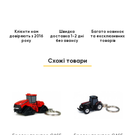
Клієнти нам
Швидка
Багато новинок
довіряють з 2016
доставка 1-2 дні
та ексклюзивних
року
без авансу
товарів
Схожі товари