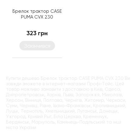
Брелок трактор CASE
PUMA CVX 230
323 грн
Закінчився
Купити дешево Брелок трактор CASE PUMA CVX 230 Ви
завжди зможете в інтернет-магазині Профі-Тойс. Цей
товар можливо замовити з доставкою в Київ, Одеса,
Дніпропетровськ, Харків, Львів, Запоріжжя, Миколаїв,
Херсон, Вінниця, Полтава, Чернігів, Житомир, Черкаси,
Суми, Чернівці, Рівне, Івано-Франківськ, Кропивницький,
Луцьк, Тернопіль, Хмельницький, Луганськ, Донецьк,
Ужгород, Кривий Рыг, Біла Церква, Кременчук,
Бердянськ, Маріуполь, Камянець-Подільський та інші
міста України