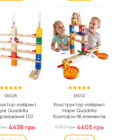
E6028
E6012
руктор-лабіринт
Конструктор-лабіринт
pe Quadrilla
Hape Quadrilla
рамування 130
Ксилофон 96 елементів
талей (E6028)
(E6012)
4638 грн
4605 грн
грн
5757 грн