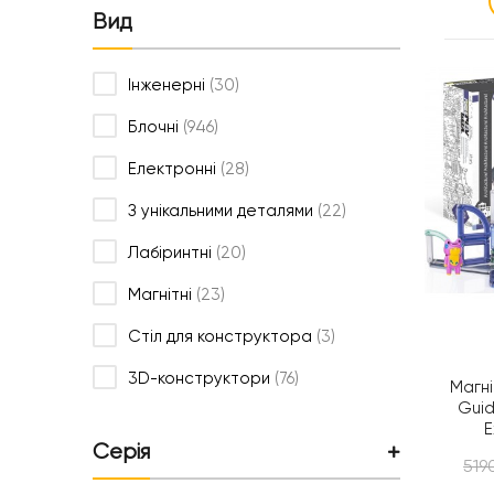
Вид
Інженерні
(30)
Блочні
(946)
Електронні
(28)
З унікальними деталями
(22)
Лабіринтні
(20)
Магнітні
(23)
Стіл для конструктора
(3)
3D-конструктори
(76)
Магн
Guid
E
Серія
Архіт
519