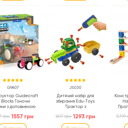
G9607
JS030
руктор Guidecraft
Дитячий набір для
Конст
 Blocks Гоночні
збирання Edu-Toys
Ha
ни з доповненою
Трактор з
Прог
 реальністю, 48
інструментами 29
де
1557 грн
1293 грн
7 грн
1617 грн
5799 
еталей (G9607)
деталей (JS030)