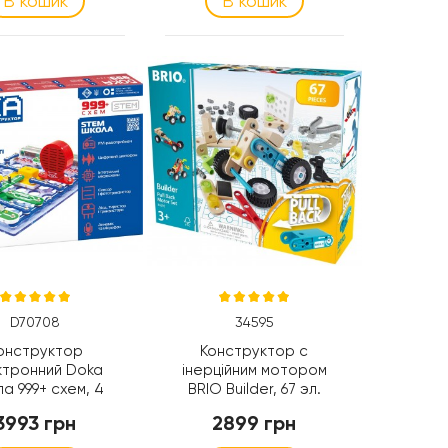
В кошик
В кошик
D70708
34595
онструктор
Конструктор с
ктронний Doka
інерційним мотором
а 999+ схем, 4
BRIO Builder, 67 эл.
ейки не входять
(34595)
3993 грн
2899 грн
(D70708)