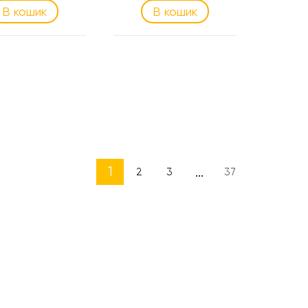
В кошик
В кошик
1
...
2
3
37