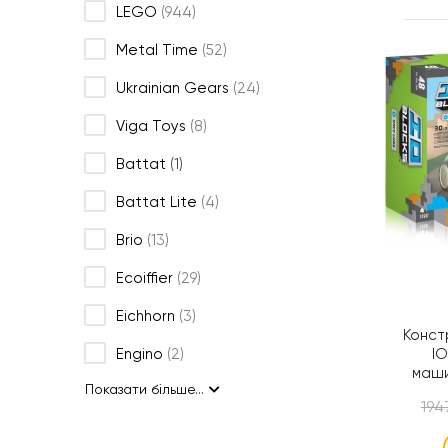
LEGO
(944)
Metal Time
(52)
Ukrainian Gears
(24)
Viga Toys
(8)
Battat
(1)
Battat Lite
(4)
Brio
(13)
Ecoiffier
(29)
Eichhorn
(3)
Конст
IO
Engino
(2)
маши
Показати більше...
3d
194
д