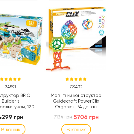
34591
G9432
структор BRIO
Магнітний конструктор
Builder з
Guidecraft PowerClix
родвигуном, 120
Organics, 74 деталі
ел. (34591)
(G9432)
4299 грн
5706 грн
7134 грн
В кошик
В кошик