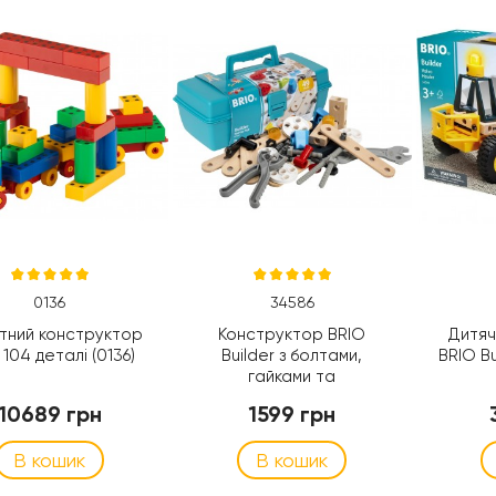
0136
34586
ітний конструктор
Конструктор BRIO
Дитяч
n 104 деталі (0136)
Builder з болтами,
BRIO Bu
гайками та
інструментом, 49
10689 грн
1599 грн
деталей (34586)
В кошик
В кошик