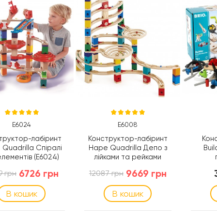
E6024
E6008
труктор-лабіринт
Конструктор-лабіринт
Кон
Quadrilla Спіралі
Hape Quadrilla Депо з
Buil
елементів (E6024)
лійками та рейками
(E6008)
інс
6726 грн
9669 грн
9 грн
12087 грн
дет
В кошик
В кошик