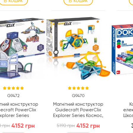
В кошик
В кошик
G9472
G9470
ітний конструктор
Магнітний конструктор
К
ecraft PowerClix
Guidecraft PowerClix
еле
xplorer Series
Explorer Series Космос,
Школ
ектура, 52 деталі
54 деталі (G9470)
батар
4152 грн
4152 грн
0 грн
5190 грн
(G9472)