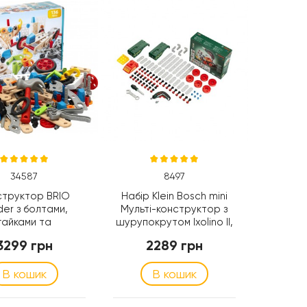
34587
8497
структор BRIO
Набір Klein Bosch mini
der з болтами,
Мульті-конструктор з
гайками та
шурупокрутом Ixolino II,
трументом, 136
110 ел. (8497)
3299 грн
2289 грн
алей (34587)
В кошик
В кошик