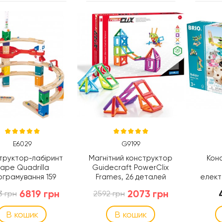
E6029
G9199
труктор-лабіринт
Магнітний конструктор
Кон
ape Quadrilla
Guidecraft PowerClix
ограмування 159
Frames, 26 деталей
елект
еталей (E6029)
(G9199)-7619
6819 грн
2073 грн
3 грн
2592 грн
В кошик
В кошик