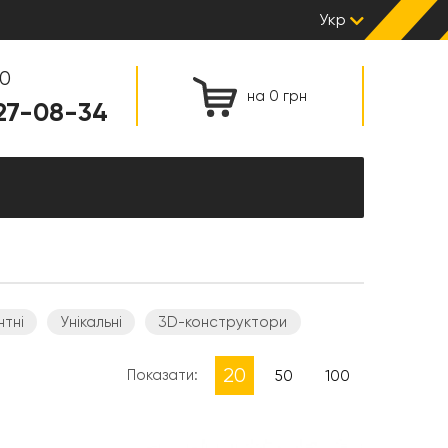
Укр
00
на 0 грн
127-08-34
нтні
Унікальні
3D-конструктори
20
Показати:
50
100