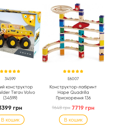
34599
E6007
ий конструктор
Конструктор-лабіринт
ilder Тягач Volvo
Hape Quadrilla
(34599)
Прискорення 136
деталей (E6007)
3399 грн
7719 грн
9648 грн
В кошик
В кошик