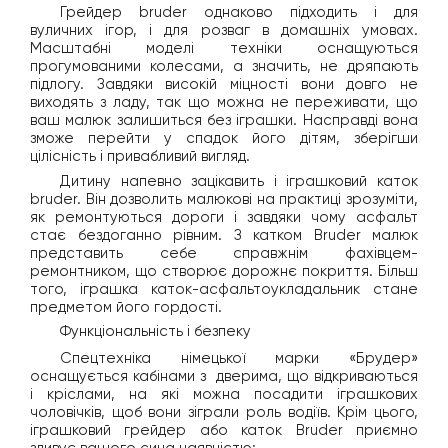
Грейдер bruder однаково підходить і для
вуличних ігор, і для розваг в домашніх умовах.
Масштабні моделі техніки оснащуються
прогумованими колесами, а значить, не дряпають
підлогу. Завдяки високій міцності вони довго не
виходять з ладу, так що можна не переживати, що
ваш малюк залишиться без іграшки. Насправді вона
зможе перейти у спадок його дітям, зберігши
цілісність і привабливий вигляд.
Дитину напевно зацікавить і іграшковий каток
bruder. Він дозволить малюкові на практиці зрозуміти,
як ремонтуються дороги і завдяки чому асфальт
стає бездоганно рівним. З катком Bruder малюк
представить себе справжнім фахівцем-
ремонтником, що створює дорожнє покриття. Більш
того, іграшка каток-асфальтоукладальник стане
предметом його гордості.
Функціональність і безпеку
Спецтехніка німецької марки «Брудер»
оснащується кабінами з дверима, що відкриваються
і кріслами, на які можна посадити іграшкових
чоловічків, щоб вони зіграли роль водіїв. Крім цього,
іграшковий грейдер або каток Bruder приємно
здивує вашого сина наявністю: