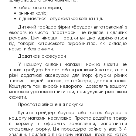
обертового керма;
знімних коліс;
піднімається і опускається ковша і т.д.
Дитячий грейдер фірми «Брудер» виготовлений з
екологічно чистої пластмаси і не виділяє шкідливих
речовин. Цим німецькі іграшки вигідно відрізняються
від товарів китайського виробництва, які складно
назвати безпечними.
Додаткові аксесуари
У нашому онлайн магазині можна знайти не
тільки грейдер Bruder або іграшковий каток, але і
різні додаткові аксесуари для ігор: фігурки різних
тварин і людей, вагони, контейнери, дорожні знаки.
Коштують такі вироби недорого і дозволять вашому
малюкові урізноманітнити гри, придумуючи різні цікаві
сюжети.
Простота здійснення покупки
Купити грейдер брудер або каток брудер в
нашому магазині нескладно. Просто додайте товар
в корзину і оформіть замовлення, заповнивши
спеціальну форму. Ця процедура займе у вас 3-4
хвилини. Придбана в нашому магазині іграшка каток