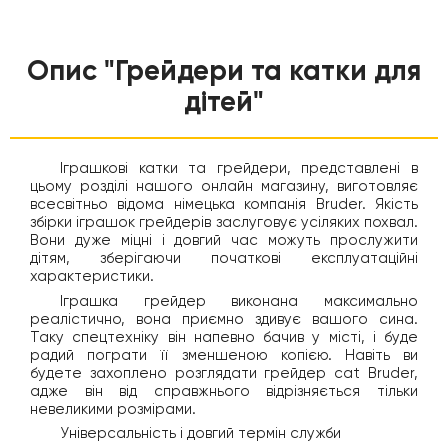
Опис "Грейдери та катки для
дітей"
Іграшкові катки та грейдери, представлені в
цьому розділі нашого онлайн магазину, виготовляє
всесвітньо відома німецька компанія Bruder. Якість
збірки іграшок грейдерів заслуговує усіляких похвал.
Вони дуже міцні і довгий час можуть прослужити
дітям, зберігаючи початкові експлуатаційні
характеристики.
Іграшка грейдер виконана максимально
реалістично, вона приємно здивує вашого сина.
Таку спецтехніку він напевно бачив у місті, і буде
радий пограти її зменшеною копією. Навіть ви
будете захоплено розглядати грейдер cat Bruder,
адже він від справжнього відрізняється тільки
невеликими розмірами.
Універсальність і довгий термін служби