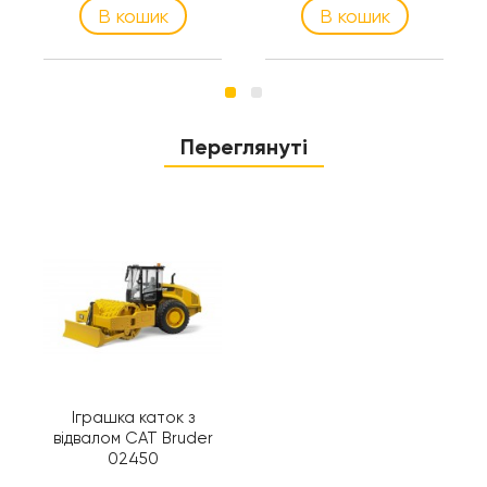
В кошик
В кошик
Переглянуті
Іграшка каток з
відвалом CAT Bruder
02450