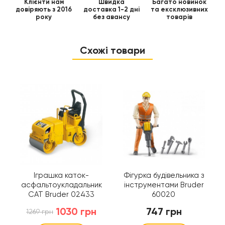
Клієнти нам
Швидка
Багато новинок
довіряють з 2016
доставка 1-2 дні
та ексклюзивних
року
без авансу
товарів
Схожі товари
Іграшка каток-
Фігурка будівельника з
асфальтоукладальник
інструментами Bruder
CAT Bruder 02433
60020
1030 грн
747 грн
1269 грн