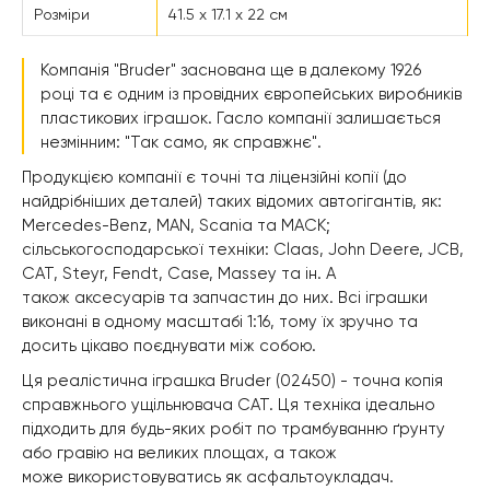
Розміри
41.5 х 17.1 х 22 см
Компанія "Bruder" заснована ще в далекому 1926
році та є одним із провідних європейських виробників
пластикових іграшок. Гасло компанії залишається
незмінним: "Так само, як справжнє".
Продукцією компанії є точні та ліцензійні копії (до
найдрібніших деталей) таких відомих автогігантів, як:
Mercedes-Benz, MAN, Scania та MACK;
сільськогосподарської техніки: Claas, John Deere, JCB,
CAT, Steyr, Fendt, Case, Massey та ін. А
також аксесуарів та запчастин до них. Всі іграшки
виконані в одному масштабі 1:16, тому їх зручно та
досить цікаво поєднувати між собою.
Ця реалістична іграшка Bruder (02450) - точна копія
справжнього ущільнювача CAT. Ця техніка ідеально
підходить для будь-яких робіт по трамбуванню ґрунту
або гравію на великих площах, а також
може використовуватись як асфальтоукладач.