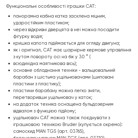
Функціональні особливості іграшки CAT:
панорамна кабіна катка засклена міцним,
ударостійким пластиком;
через відкривні дверцята в неї можна посадити
фігурку водія;
кришка капота підіймається для огляду двигуна;
як і оригінал, CAT має шарнірне кермове управління
з кутом повороту осі на бік у 30 ° (
всюдихідна маятникова вісь);
основне обладнання техніки - вальцювальний
барабан з шістьма ущільнювачами (шиповані
пластини з пластику);
пластини барабану можна легко зняти,
перетворивши ущільнювач у каток;
на додаток техніка оснащена бульдозерним
відвалом з функцією підйому;
ущільнювач CAT можна також поєднувати з
іграшковою технікою Bruder (купується окремо):
самоскид MAN TGS (арт. 03765),
бетонозмішувачем MAN TGS (арт. 03710),