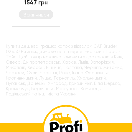
1547 грн
Закінчився
Купити дешево Іграшка каток з відвалом CAT Bruder
02450 Ви завжди зможете в інтернет-магазині Профі-
Тойс. Цей товар можливо замовити з доставкою в Київ,
Одеса, Дніпропетровськ, Харків, Львів, Запоріжжя,
Миколаїв, Херсон, Вінниця, Полтава, Чернігів, Житомир,
Черкаси, Суми, Чернівці, Рівне, Івано-Франківськ,
Кропивницький, Луцьк, Тернопіль, Хмельницький,
Луганськ, Донецьк, Ужгород, Кривий Рыг, Біла Церква,
Кременчук, Бердянськ, Маріуполь, Камянець-
Подільський та інші міста України