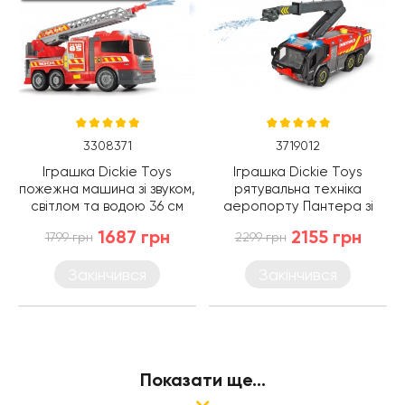
3308371
3719012
Іграшка Dickie Toys
Іграшка Dickie Toys
пожежна машина зі звуком,
рятувальна техніка
світлом та водою 36 см
аеропорту Пантера зі
(3308371)
світлом, звуком та водою
1687 грн
2155 грн
1799 грн
2299 грн
62 см (3719012)
Закінчився
Закінчився
Показати ще...