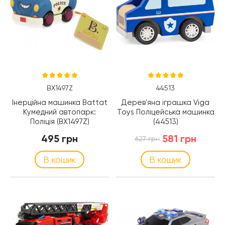
BX1497Z
44513
Інерційна машинка Battat
Дерев'яна іграшка Viga
Кумедний автопарк:
Toys Поліцейська машинка
Поліція (BX1497Z)
(44513)
495 грн
581 грн
627 грн
В кошик
В кошик