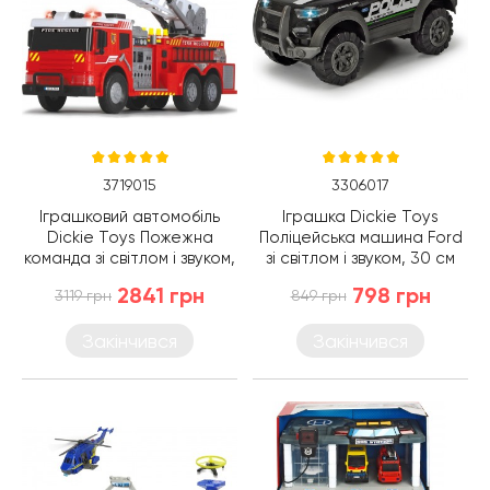
3719015
3306017
Іграшковий автомобіль
Іграшка Dickie Toys
Dickie Toys Пожежна
Поліцейська машина Ford
команда зі світлом і звуком,
зі світлом і звуком, 30 см
62 см (3719015)
(3306017)
2841 грн
798 грн
3119 грн
849 грн
Закінчився
Закінчився