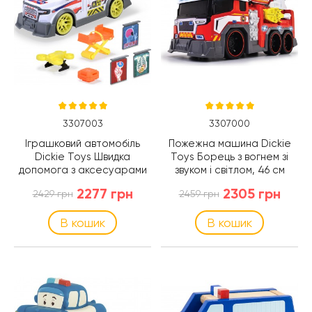
3307003
3307000
Іграшковий автомобіль
Пожежна машина Dickie
Dickie Toys Швидка
Toys Борець з вогнем зі
допомога з аксесуарами
звуком і світлом, 46 см
та світлом, 41 см
(3307000)
2277 грн
2305 грн
2429 грн
2459 грн
(3307003)
В кошик
В кошик