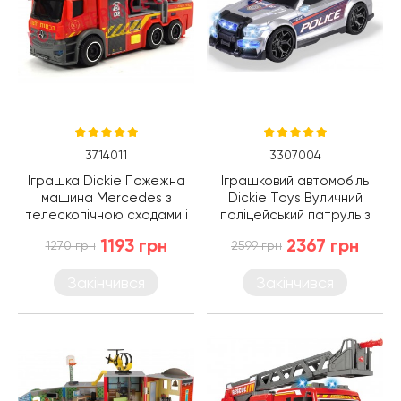
3714011
3307004
Іграшка Dickie Пожежна
Іграшковий автомобіль
машина Mercedes з
Dickie Toys Вуличний
телескопічною сходами і
поліцейський патруль з
світло-звуковими
світлом і звуком, 33 см
1193 грн
2367 грн
1270 грн
2599 грн
ефектами 23 см (3714011)
(3307004)
Закінчився
Закінчився