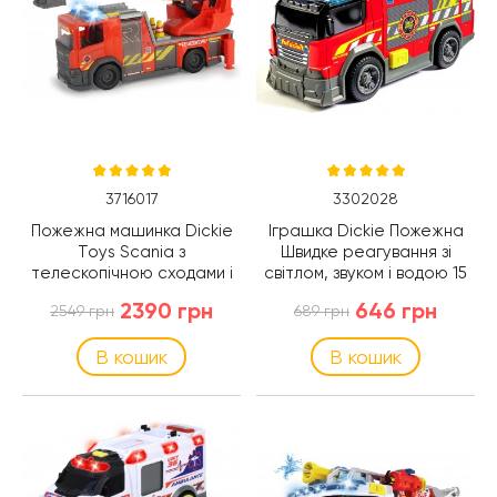
3716017
3302028
Пожежна машинка Dickie
Іграшка Dickie Пожежна
Toys Scania з
Швидке реагування зі
телескопічною сходами і
світлом, звуком і водою 15
світло-звуковими
см (3302028)
2390 грн
646 грн
2549 грн
689 грн
ефектами (3716017)
В кошик
В кошик