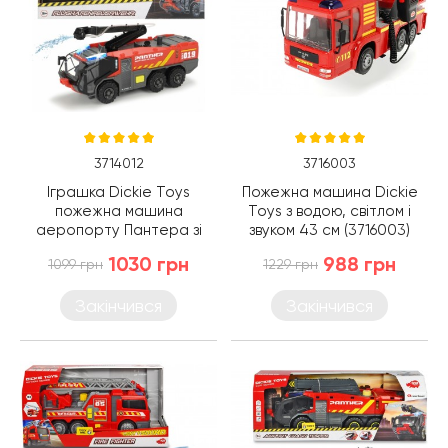
3714012
3716003
Іграшка Dickie Toys
Пожежна машина Dickie
пожежна машина
Toys з водою, світлом і
аеропорту Пантера зі
звуком 43 см (3716003)
світлом, звуком та водою
1030 грн
988 грн
1099 грн
1229 грн
24 см (3714012)
Закінчився
Закінчився