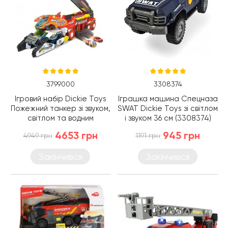
3799000
3308374
Ігровий набір Dickie Toys
Іграшка машина Спецназа
Пожежний танкер зі звуком,
SWAT Dickie Toys зі світлом
світлом та водним
і звуком 36 см (3308374)
ефектом, 2 машинки
4653 грн
945 грн
4949 грн
1191 грн
(3799000)
Закінчився
Закінчився