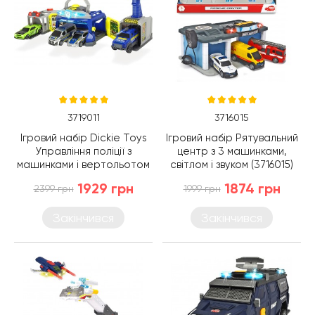
3719011
3716015
Ігровий набір Dickie Toys
Ігровий набір Рятувальний
Управління поліції з
центр з 3 машинками,
машинками і вертольотом
світлом і звуком (3716015)
(3719011)
1929 грн
1874 грн
2399 грн
1999 грн
Закінчився
Закінчився