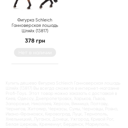
Фигурка Schleich
Ганноверская лошадь
Шляйх (13817)
378 грн
Нет в наличии
Купить дёшево Фигурка Schleich Ганноверская лошадь
Шляйх (13817) Вы всегда сможете в интернет-магазине
Profi-Toys. Этот товар можно заказать с доставкой в
Киев, Одессу, Днепропетровск, Харьков, Львов,
Запорожье, Николаев, Херсон, Винница, Полтаву,
Чернигов, Житомир, Черкасы, Сумы, Черновцы, Ровно,
Ивано-Франковск, Кировоград, Луцк, Тернополь,
Хмельницкий, Луганск, Донецк, Ужгород, Кривой Рог,
Белая Церковь, Кременчуг, Бердянск, Мариуполь,