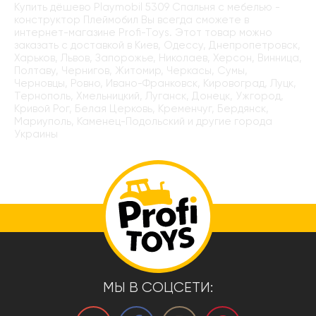
Купить дёшево Playmobil 5309 Спальня с мебелью -
конструктор Плеймобил Вы всегда сможете в
интернет-магазине Profi-Toys. Этот товар можно
заказать с доставкой в Киев, Одессу, Днепропетровск,
Харьков, Львов, Запорожье, Николаев, Херсон, Винница,
Полтаву, Чернигов, Житомир, Черкасы, Сумы,
Черновцы, Ровно, Ивано-Франковск, Кировоград, Луцк,
Тернополь, Хмельницкий, Луганск, Донецк, Ужгород,
Кривой Рог, Белая Церковь, Кременчуг, Бердянск,
Мариуполь, Каменец-Подольский и другие города
Украины
МЫ В СОЦСЕТИ: