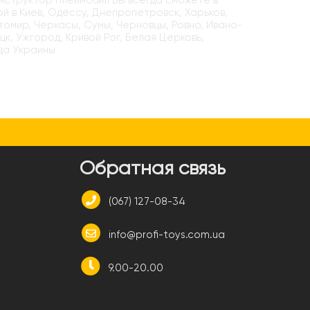
онструктор Плеймобил Вы всегда сможете в
ой в Киев, Одессу, Днепропетровск, Харьков,
итомир, Черкасы, Сумы, Черновцы, Ровно, Ивано-
цк, Ужгород, Кривой Рог, Белая Церковь,
да Украины
и
Обратная связь
(067) 127-08-34
info@profi-toys.com.ua
9.00-20.00