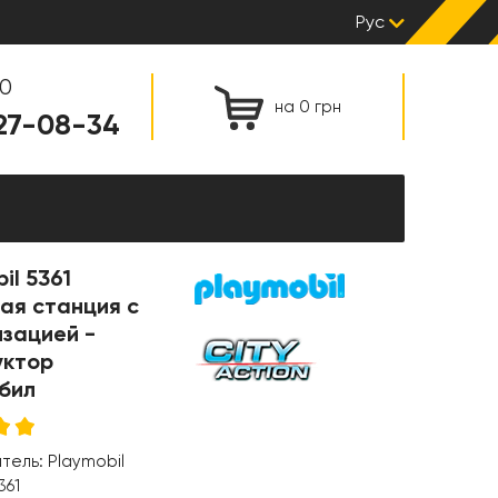
Рус
00
на 0 грн
127-08-34
il 5361
ая станция с
изацией -
уктор
бил
итель:
Playmobil
361