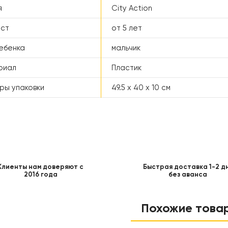
я
City Action
аст
от 5 лет
ебенка
мальчик
риал
Пластик
ры упаковки
49.5 x 40 x 10 см
Клиенты нам доверяют с
Быстрая доставка 1-2 д
2016 года
без аванса
Похожие това