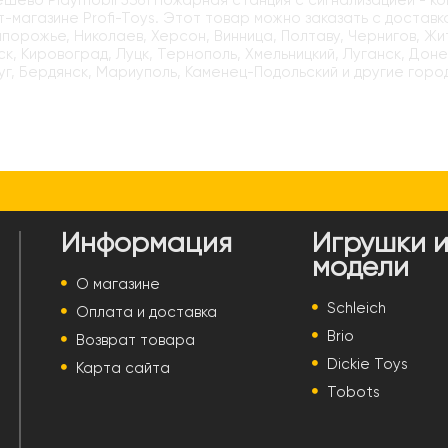
ёшево Playmobil 5361 Пожарная станция с сигнализацией - к
-магазине Profi-Toys. Этот товар можно заказать с доставк
апорожье, Николаев, Херсон, Винница, Полтаву, Чернигов, Ж
к, Кировоград, Луцк, Тернополь, Хмельницкий, Луганск, Доне
г, Бердянск, Мариуполь, Каменец-Подольский и другие горо
Информация
Игрушки 
модели
О магазине
Schleich
Оплата и доставка
Brio
Возврат товара
Dickie Toys
Карта сайта
Tobots