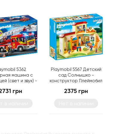
aymobil 5362
Playmobil 5567 Детский
рная машина с
сад Солнышко -
ей (свет и звук) -
конструктор Плеймобил
нка Плеймобил
2731 грн
2375 грн
т в наличии
Нет в наличии