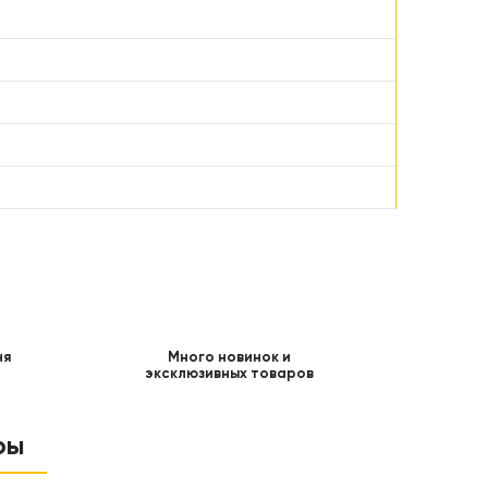
ня
Много новинок и
эксклюзивных товаров
ры