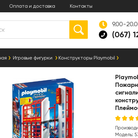
Оплата и доставка
Контакты
9.00-20.
(067) 
ная
Игровые фигурки
Конструкторы Playmobil
Playmob
Пожарн
сигнал
констр
Плеймо
Производ
Модель:
5