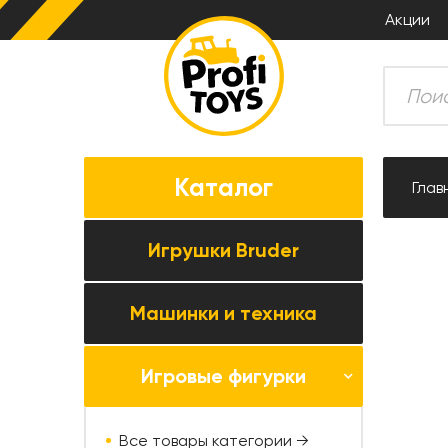
Акции
Каталог
Глав
Игрушки Bruder
Машинки и техника
Все товары категории →
Комбайны
Игровые фигурки
Все товары категории →
Тракторы
Коллекционные модели
Прицепная техника
Все товары категории →