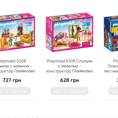
laymobil 5308
Playmobil 5309 Спальня
Pl
иная с камином -
с мебелью -
Пожа
руктор Плеймобил
конструктор Плеймобил
лестниц
маши
727 грн
628 грн
ет в наличии
Нет в наличии
Не