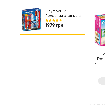
Коляски и автокресла
Ходунки
Playmobil 5361
Пожарная станция с
сигнализацией -
1979 грн
конструктор
Плеймобил
P
Гост
конст
Н