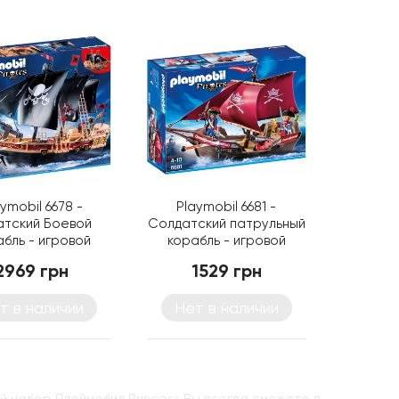
ymobil 6678 -
Playmobil 6681 -
атский Боевой
Солдатский патрульный
бль - игровой
корабль - игровой
ор Плеймобил
набор Плеймобил
2969 грн
1529 грн
Pirates
Pirates
т в наличии
Нет в наличии