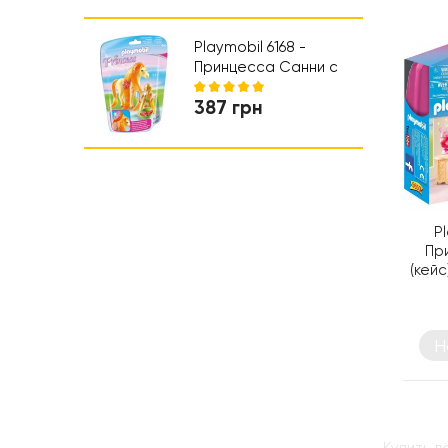
Коляски и автокресла
Ходунки
Playmobil 6168 -
Принцесса Санни с
Лошадью - игровой
387 грн
набор Плеймобил
Princess
P
Пр
(кейс
Пле
Н