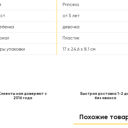
я
Princess
аст
от 5 лет
ебенка
девочка
риал
Пластик
ры упаковки
17 x 24.6 x 8.1 см
Клиенты нам доверяют с
Быстрая доставка 1-2 д
2016 года
без аванса
Похожие това