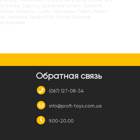
й набор Плеймобил Princess Вы всегда сможете в
ой в Киев, Одессу, Днепропетровск, Харьков,
итомир, Черкасы, Сумы, Черновцы, Ровно, Ивано-
цк, Ужгород, Кривой Рог, Белая Церковь,
да Украины
и
Обратная связь
(067) 127-08-34
info@profi-toys.com.ua
9.00-20.00