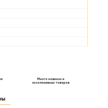
ня
Много новинок и
эксклюзивных товаров
ры