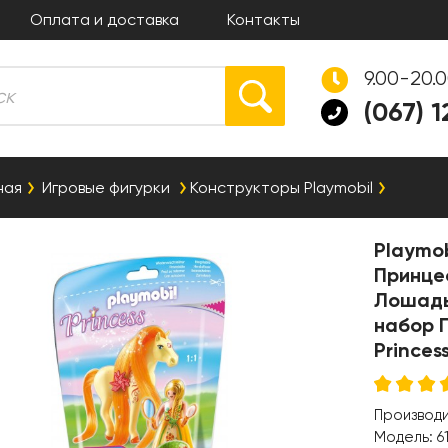
Оплата и доставка
Контакты
9.00-20.
(067) 
ная
Игровые фигурки
Конструкторы Playmobil
Playmob
Принце
Лошадь
набор 
Princes
Производ
Модель:
6