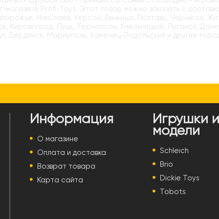
ёшево Playmobil 6168 - Принцесса Санни с Лошадью - игрово
-магазине Profi-Toys. Этот товар можно заказать с доставк
апорожье, Николаев, Херсон, Винница, Полтаву, Чернигов, Ж
к, Кировоград, Луцк, Тернополь, Хмельницкий, Луганск, Доне
г, Бердянск, Мариуполь, Каменец-Подольский и другие горо
Информация
Игрушки 
модели
О магазине
Schleich
Оплата и доставка
Brio
Возврат товара
Dickie Toys
Карта сайта
Tobots