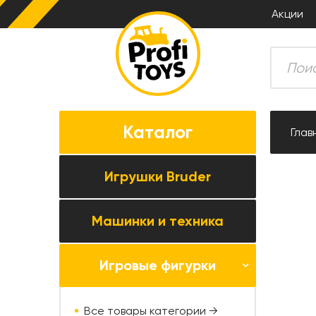
Акции
Каталог
Глав
Игрушки Bruder
Машинки и техника
Все товары категории →
Комбайны
Игровые фигурки
Все товары категории →
Тракторы
Коллекционные модели
Прицепная техника
Все товары категории →