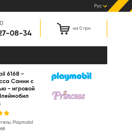
Рус
00
на 0 грн
127-08-34
il 6168 -
сса Санни с
ю - игровой
Плеймобил
s
итель:
Playmobil
168