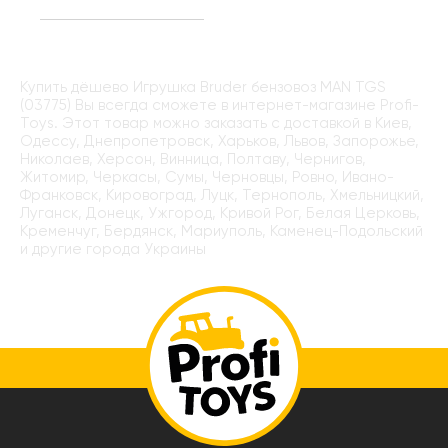
Купить дёшево Игрушка Bruder бензовоз MAN TGS
(03775) Вы всегда сможете в интернет-магазине Profi-
Toys. Этот товар можно заказать с доставкой в Киев,
Одессу, Днепропетровск, Харьков, Львов, Запорожье,
Николаев, Херсон, Винница, Полтаву, Чернигов,
Житомир, Черкасы, Сумы, Черновцы, Ровно, Ивано-
Франковск, Кировоград, Луцк, Тернополь, Хмельницкий,
Луганск, Донецк, Ужгород, Кривой Рог, Белая Церковь,
Кременчуг, Бердянск, Мариуполь, Каменец-Подольский
и другие города Украины