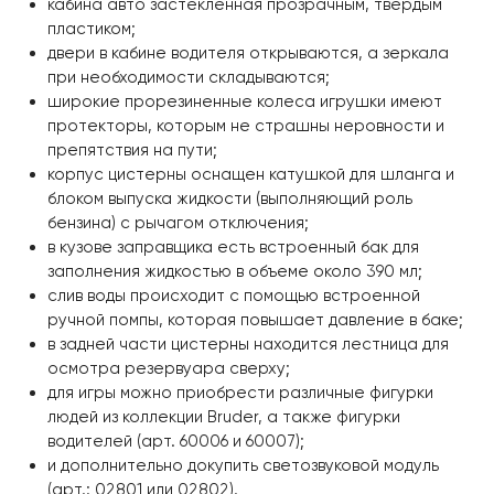
кабина авто застекленная прозрачным, твердым
пластиком;
двери в кабине водителя открываются, а зеркала
при необходимости складываются;
широкие прорезиненные колеса игрушки имеют
протекторы, которым не страшны неровности и
препятствия на пути;
корпус цистерны оснащен катушкой для шланга и
блоком выпуска жидкости (выполняющий роль
бензина) с рычагом отключения;
в кузове заправщика есть встроенный бак для
заполнения жидкостью в объеме около 390 мл;
слив воды происходит с помощью встроенной
ручной помпы, которая повышает давление в баке;
в задней части цистерны находится лестница для
осмотра резервуара сверху;
для игры можно приобрести различные фигурки
людей из коллекции Bruder, а также фигурки
водителей (арт. 60006 и 60007);
и дополнительно докупить светозвуковой модуль
(арт.: 02801 или 02802).