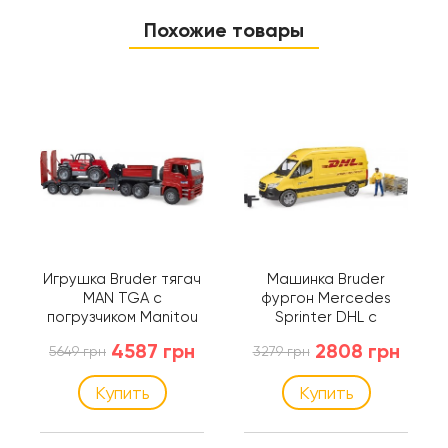
Похожие товары
Игрушка Bruder тягач
Машинка Bruder
MAN TGA с
фургон Mercedes
погрузчиком Manitou
Sprinter DHL с
(02774)
водителем и
4587 грн
2808 грн
5649 грн
3279 грн
аксессуарами (02671)
Купить
Купить