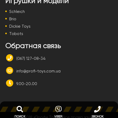
Игрушки и модели
Schleich
Brio
Dickie Toys
Tobots
Обратная связь
(067) 127-08-34
info@profi-toys.com.ua
9.00-20.00
ПОИСК
VIBER
ЗВОНОК
©&® 2018 «Профи Тойс». Все права защищены.