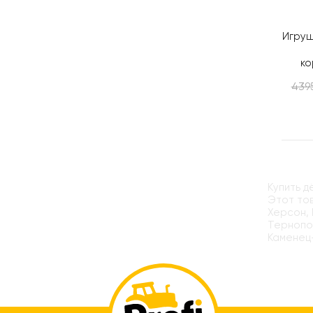
Игруш
ко
439
Купить д
Этот тов
Херсон, 
Тернопол
Каменец