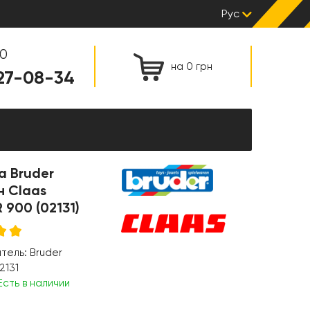
Рус
00
на 0 грн
127-08-34
а Bruder
н Claas
900 (02131)
итель:
Bruder
2131
Есть в наличии