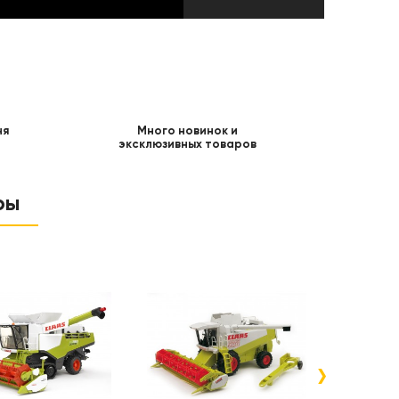
ня
Много новинок и
эксклюзивных товаров
ры
›