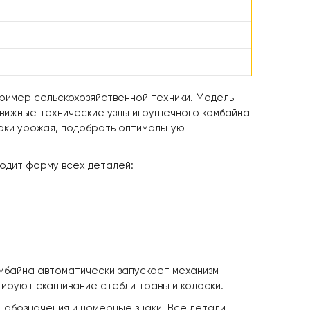
пример сельскохозяйственной техники. Модель
движные технические узлы игрушечного комбайна
орки урожая, подобрать оптимальную
одит форму всех деталей:
омбайна автоматически запускает механизм
ируют скашивание стебли травы и колоски.
 обозначения и номерные знаки. Все детали