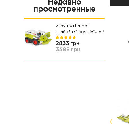
Недавно
Ночники и проэкторы
Салон красоты
просмотренные
Обучающие игрушки
Коляски и автокресла
Ходунки
Игрушка Bruder
комбайн Claas JAGUAR
900 (02131)
2833 грн
3489 грн
‹