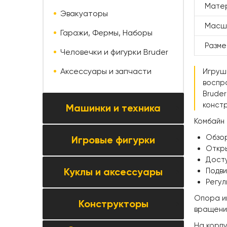
Мате
Эвакуаторы
Масш
Гаражи, Фермы, Наборы
Разм
Человечки и фигурки Bruder
Аксессуары и запчасти
Игруш
воспр
Bruder
конст
Машинки и техника
Комбайн 
Обзор
Игровые фигурки
Все товары категории →
Откр
Коллекционные модели
Досту
Куклы и аксессуары
Подви
Все товары категории →
Автомобили и мотоциклы
Регул
Фигурки животных
Паркинги, треки и автосервисы
Опора иг
Конструкторы
Все товары категории →
вращения
Фигурки людей
Строительная и спецтехника
Куклы
На корпу