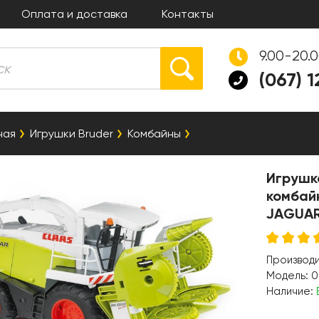
Оплата и доставка
Контакты
9.00-20.
(067) 
ная
Игрушки Bruder
Комбайны
Игрушк
комбай
JAGUAR 
Производ
Модель:
0
Наличие: