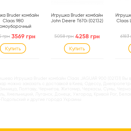
ка Bruder комбайн
Игрушка Bruder комбайн
Игрушк
Claas 980
John Deere T670i (02132)
Claas L
рмоуборочный
(02134)
3569 грн
4258 грн
5 грн
5058 грн
6183
Купить
Купить
ёшево Игрушка Bruder комбайн Claas JAGUAR 900 (02131) Вы 
ар можно заказать с доставкой в Киев, Одессу, Днепропетро
Винница, Полтаву, Чернигов, Житомир, Черкасы, Сумы, Черно
ь, Хмельницкий, Луганск, Донецк, Ужгород, Кривой Рог, Бела
-Подольский и другие города Украины