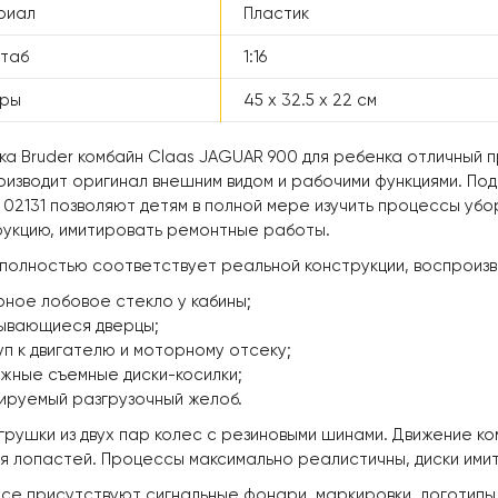
риал
Пластик
таб
1:16
еры
45 х 32.5 х 22 см
ка Bruder комбайн Сlaas JAGUAR 900 для ребенка отличный 
оизводит оригинал внешним видом и рабочими функциями. По
 02131 позволяют детям в полной мере изучить процессы уб
рукцию, имитировать ремонтные работы.
полностью соответствует реальной конструкции, воспроизв
ное лобовое стекло у кабины;
ывающиеся дверцы;
п к двигателю и моторному отсеку;
жные съемные диски-косилки;
ируемый разгрузочный желоб.
рушки из двух пар колес с резиновыми шинами. Движение к
 лопастей. Процессы максимально реалистичны, диски имит
се присутствуют сигнальные фонари, маркировки, логотипы,