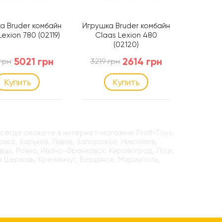
а Bruder комбайн
Игрушка Bruder комбайн
Игрушка
exion 780 (02119)
Claas Lexion 480
John
(02120)
5021 грн
2614 грн
4
 грн
3219 грн
Купить
Купить
всегда сможете в интернет-магазине Profi-Toys.
вск, Харьков, Львов, Запорожье, Николаев,
вцы, Ровно, Ивано-Франковск, Кировоград, Луцк,
я Церковь, Кременчуг, Бердянск, Мариуполь,