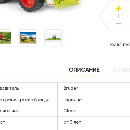
Поделитьс
ОПИСАНИЕ
ОТЗЫВ
водитель
Bruder
а регистрации бренда
Германия
а машины
Claas
аст
от 3 лет