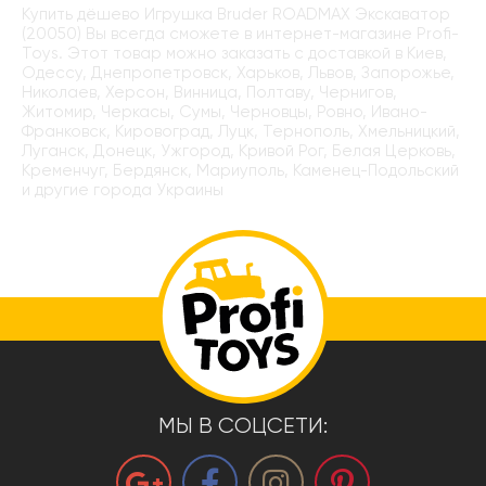
Купить дёшево Игрушка Bruder ROADMAX Экскаватор
(20050) Вы всегда сможете в интернет-магазине Profi-
Toys. Этот товар можно заказать с доставкой в Киев,
Одессу, Днепропетровск, Харьков, Львов, Запорожье,
Николаев, Херсон, Винница, Полтаву, Чернигов,
Житомир, Черкасы, Сумы, Черновцы, Ровно, Ивано-
Франковск, Кировоград, Луцк, Тернополь, Хмельницкий,
Луганск, Донецк, Ужгород, Кривой Рог, Белая Церковь,
Кременчуг, Бердянск, Мариуполь, Каменец-Подольский
и другие города Украины
МЫ В СОЦСЕТИ: