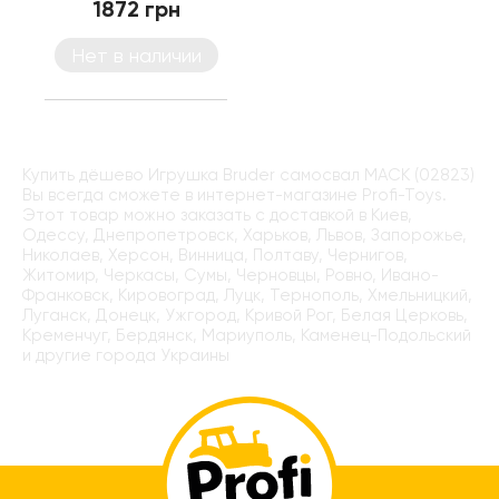
1872 грн
Нет в наличии
Купить дёшево Игрушка Bruder самосвал MACK (02823)
Вы всегда сможете в интернет-магазине Profi-Toys.
Этот товар можно заказать с доставкой в Киев,
Одессу, Днепропетровск, Харьков, Львов, Запорожье,
Николаев, Херсон, Винница, Полтаву, Чернигов,
Житомир, Черкасы, Сумы, Черновцы, Ровно, Ивано-
Франковск, Кировоград, Луцк, Тернополь, Хмельницкий,
Луганск, Донецк, Ужгород, Кривой Рог, Белая Церковь,
Кременчуг, Бердянск, Мариуполь, Каменец-Подольский
и другие города Украины