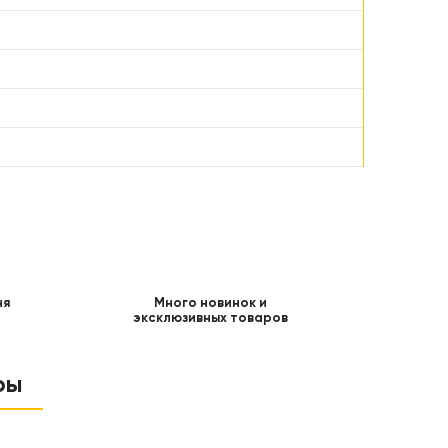
ня
Много новинок и
эксклюзивных товаров
ры