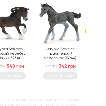
›
урка Schleich
Фигурка Schleich
Фигу
ский жеребец
Тракененский
Фр
ляйх (13734)
жеребенок (13944)
жереб
548 грн
342 грн
грн
399 грн
399 г
т в наличии
Нет в наличии
Нет
13810) Вы всегда сможете в интернет-магазине
Днепропетровск, Харьков, Львов, Запорожье,