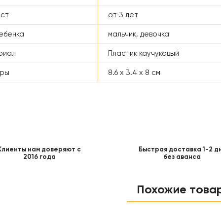
аст
от 3 лет
ебенка
мальчик, девочка
риал
Пластик каучуковый
еры
8.6 х 3.4 х 8 см
Клиенты нам доверяют с
Быстрая доставка 1-2 д
2016 года
без аванса
Похожие това