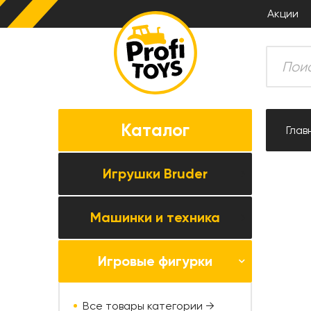
Акции
Каталог
Глав
Игрушки Bruder
Машинки и техника
Все товары категории →
Комбайны
Игровые фигурки
Все товары категории →
Тракторы
Коллекционные модели
Прицепная техника
Все товары категории →