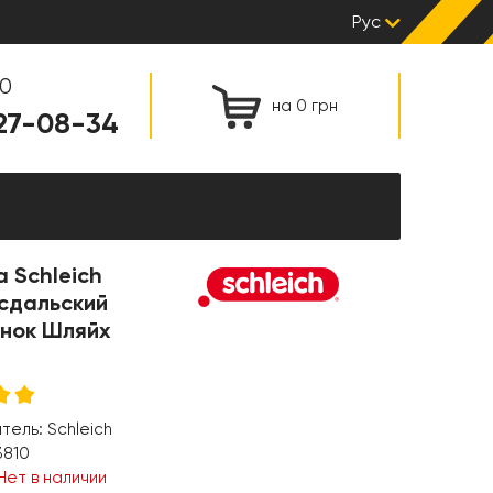
Рус
00
на 0 грн
127-08-34
 Schleich
сдальский
нок Шляйх
итель:
Schleich
3810
Нет в наличии