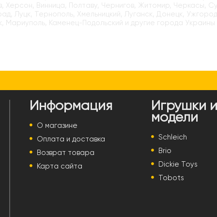
, Херсон, Винница, Полтаву, Чернигов, Житомир, Черкасы, С
ад, Луцк, Тернополь, Хмельницкий, Луганск, Донецк, Ужгород
, Мариуполь, Каменец-Подольский и другие города Украины
Информация
Игрушки 
модели
О магазине
Schleich
Оплата и доставка
Brio
Возврат товара
Dickie Toys
Карта сайта
Tobots