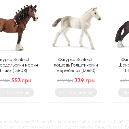
гурка Schleich
Фигурка Schleich
Фиг
есдальский мерин
лошадь Голштинский
Шайр
Шляйх (13808)
жеребенок (13860)
Ш
553 грн
339 грн
9 грн
399 грн
639 
ет в наличии
Нет в наличии
Не
ёшево Фигурка Schleich Клейдесдальский жеребенок Шляйх (
ys. Этот товар можно заказать с доставкой в Киев, Одессу, 