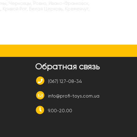
умы, Черновцы, Ровно, Ивано-Франковск,
, Кривой Рог, Белая Церковь, Кременчуг,
и
Обратная связь
(067) 127-08-34
info@profi-toys.com.ua
9.00-20.00