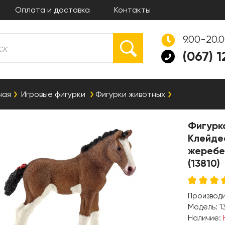
Оплата и доставка
Контакты
9.00-20.
(067) 
ная
Игровые фигурки
Фигурки животных
Фигурка
Клейде
жеребе
(13810)
Производ
Модель:
1
Наличие: