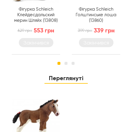
Фігурка Schleich
Фігурка Schleich
Клейдесдальский
Голштинське лоша
мерин Шляйх (13808)
(13860)
553 грн
339 грн
629 грн
399 грн
Закінчився
Закінчився
Переглянуті