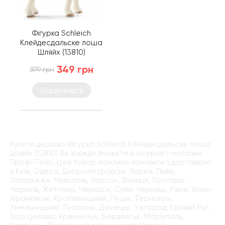
Фігурка Schleich
Клейдесдальске лоша
Шляйх (13810)
349 грн
399 грн
Закінчився
Купити дешево Фігурка Schleich Клейдесдальске лоша
Шляйх (13810) Ви завжди зможете в інтернет-магазині
Профі-Тойс. Цей товар можливо замовити з доставкою
в Київ, Одеса, Дніпропетровськ, Харків, Львів,
Запоріжжя, Миколаїв, Херсон, Вінниця, Полтава,
Чернігів, Житомир, Черкаси, Суми, Чернівці, Рівне, Івано-
Франківськ, Кропивницький, Луцьк, Тернопіль,
Хмельницький, Луганськ, Донецьк, Ужгород, Кривий Рыг,
Біла Церква, Кременчук, Бердянськ, Маріуполь,