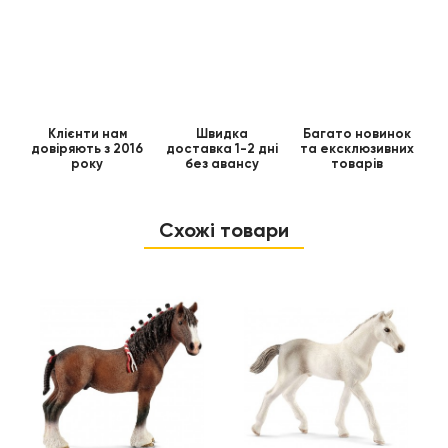
Клієнти нам
Швидка
Багато новинок
довіряють з 2016
доставка 1-2 дні
та ексклюзивних
року
без авансу
товарів
Схожі товари