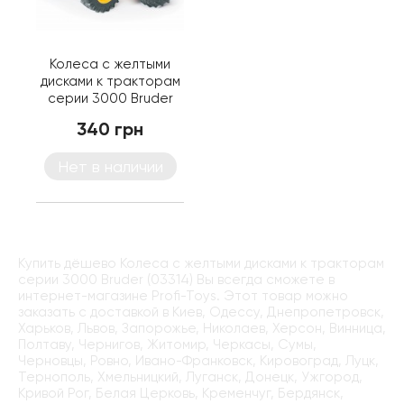
Колеса с желтыми
дисками к тракторам
серии 3000 Bruder
(03314)
340 грн
Нет в наличии
Купить дёшево Колеса с желтыми дисками к тракторам
серии 3000 Bruder (03314) Вы всегда сможете в
интернет-магазине Profi-Toys. Этот товар можно
заказать с доставкой в Киев, Одессу, Днепропетровск,
Харьков, Львов, Запорожье, Николаев, Херсон, Винница,
Полтаву, Чернигов, Житомир, Черкасы, Сумы,
Черновцы, Ровно, Ивано-Франковск, Кировоград, Луцк,
Тернополь, Хмельницкий, Луганск, Донецк, Ужгород,
Кривой Рог, Белая Церковь, Кременчуг, Бердянск,