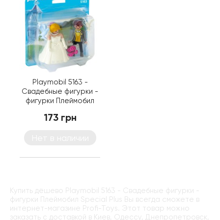
Playmobil 5163 -
Свадебные фигурки -
фигурки Плеймобил
Special Plus
173 грн
Нет в наличии
Купить дёшево Playmobil 5163 - Свадебные фигурки -
фигурки Плеймобил Special Plus Вы всегда сможете в
интернет-магазине Profi-Toys. Этот товар можно
заказать с доставкой в Киев, Одессу, Днепропетровск,