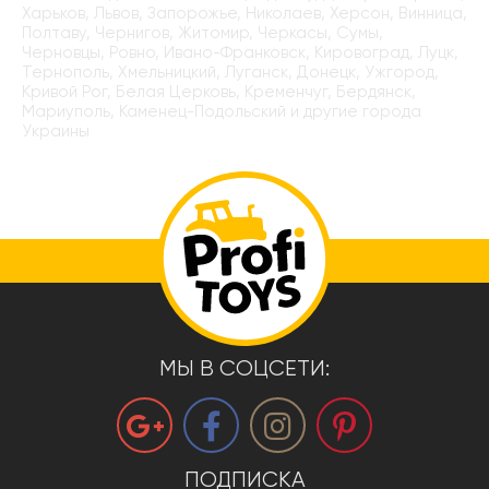
Харьков, Львов, Запорожье, Николаев, Херсон, Винница,
Полтаву, Чернигов, Житомир, Черкасы, Сумы,
Черновцы, Ровно, Ивано-Франковск, Кировоград, Луцк,
Тернополь, Хмельницкий, Луганск, Донецк, Ужгород,
Кривой Рог, Белая Церковь, Кременчуг, Бердянск,
Мариуполь, Каменец-Подольский и другие города
Украины
МЫ В СОЦСЕТИ:
ПОДПИСКА