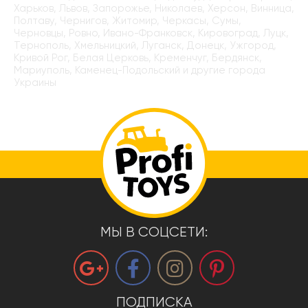
Харьков, Львов, Запорожье, Николаев, Херсон, Винница,
Полтаву, Чернигов, Житомир, Черкасы, Сумы,
Черновцы, Ровно, Ивано-Франковск, Кировоград, Луцк,
Тернополь, Хмельницкий, Луганск, Донецк, Ужгород,
Кривой Рог, Белая Церковь, Кременчуг, Бердянск,
Мариуполь, Каменец-Подольский и другие города
Украины
МЫ В СОЦСЕТИ:
ПОДПИСКА