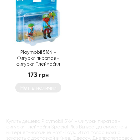
Playmobil 5164 -
Фигурки пиратов -
фигурки Плеймобил
Special Plus
173 грн
Нет в наличии
Купить дёшево Playmobil 5164 - Фигурки пиратов -
фигурки Плеймобил Special Plus Вы всегда сможете в
интернет-магазине Profi-Toys. Этот товар можно
заказать с доставкой в Киев, Одессу, Днепропетровск,