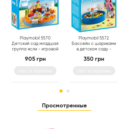
Playmobil 5570
Playmobil 5572
Детский сад младшая
Бассейн с шариками
группа ясли - игровой
в детском саду -
набор Плеймобил
игровой набор
905 грн
350 грн
Плеймобил
Нет в наличии
Нет в наличии
Просмотренные