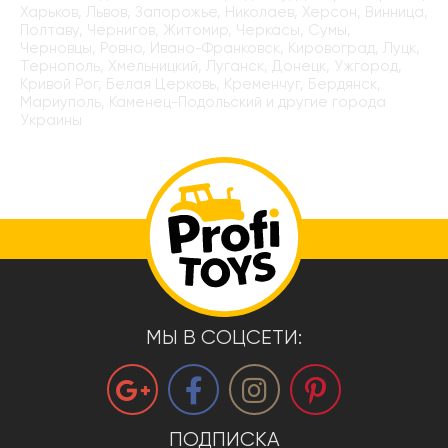
Харьков, Львов, Запорожье, Николаев, Херсон, Винница,
Полтаву, Чернигов, Житомир, Черкасы, Сумы,
Черновцы, Ровно, Ивано-Франковск, Кировоград, Луцк,
Тернополь, Хмельницкий, Луганск, Донецк, Ужгород,
Кривой Рог, Белая Церковь, Кременчуг, Бердянск,
Мариуполь, Каменец-Подольский и другие города
Украины
МЫ В СОЦСЕТИ:
ПОДПИСКА