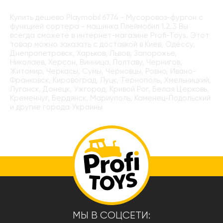
Купить дёшево Playmobil 6774 - Мусоровоз-фургон с
функцией сортера - машинка Плеймобил 1.2.3 Вы
всегда сможете в интернет-магазине Profi-Toys. Этот
товар можно заказать с доставкой в Киев, Одессу,
Днепропетровск, Харьков, Львов, Запорожье,
Николаев, Херсон, Винница, Полтаву, Чернигов,
Житомир, Черкасы, Сумы, Черновцы, Ровно, Ивано-
Франковск, Кировоград, Луцк, Тернополь, Хмельницкий,
Луганск, Донецк, Ужгород, Кривой Рог, Белая Церковь,
Кременчуг, Бердянск, Мариуполь, Каменец-Подольский
и другие города Украины
МЫ В СОЦСЕТИ: