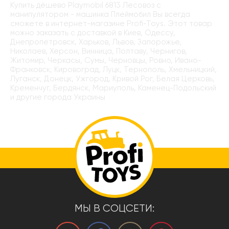
Купить дёшево Playmobil 6813 Лесовоз с
манипулятором - машинка Плеймобил Вы всегда
сможете в интернет-магазине Profi-Toys. Этот товар
можно заказать с доставкой в Киев, Одессу,
Днепропетровск, Харьков, Львов, Запорожье,
Николаев, Херсон, Винница, Полтаву, Чернигов,
Житомир, Черкасы, Сумы, Черновцы, Ровно, Ивано-
Франковск, Кировоград, Луцк, Тернополь, Хмельницкий,
Луганск, Донецк, Ужгород, Кривой Рог, Белая Церковь,
Кременчуг, Бердянск, Мариуполь, Каменец-Подольский
и другие города Украины
МЫ В СОЦСЕТИ: