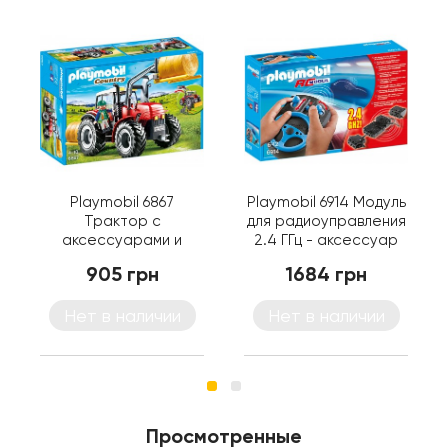
Playmobil 6867
Playmobil 6914 Модуль
Трактор с
для радиоуправления
аксессуарами и
2.4 ГГц - аксессуар
водителем - игрушка
Плеймобил
905 грн
1684 грн
Плеймобил
Нет в наличии
Нет в наличии
Просмотренные