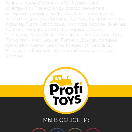
Купить дёшево Playmobil 6927 Ферма-пони -
конструктор Плеймобил Вы всегда сможете в
интернет-магазине Profi-Toys. Этот товар можно
заказать с доставкой в Киев, Одессу, Днепропетровск,
Харьков, Львов, Запорожье, Николаев, Херсон, Винница,
Полтаву, Чернигов, Житомир, Черкасы, Сумы,
Черновцы, Ровно, Ивано-Франковск, Кировоград, Луцк,
Тернополь, Хмельницкий, Луганск, Донецк, Ужгород,
Кривой Рог, Белая Церковь, Кременчуг, Бердянск,
Мариуполь, Каменец-Подольский и другие города
Украины
МЫ В СОЦСЕТИ: