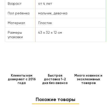
Возраст
от 4 лет
Пол ребенка
мальчик, девочка
Материал
Пластик
Размеры
43 x 32 x 12 см
упаковки
Клиенты нам
Быстрая
Много новинок и
доверяют с 2016
доставка 1-2
эксклюзивных
года
дня без аванса
товаров
Похожие товары