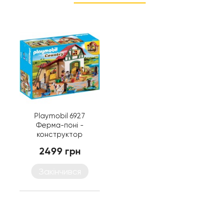
Playmobil 6927
Ферма-поні -
конструктор
Плеймобіл
2499 грн
Закінчився