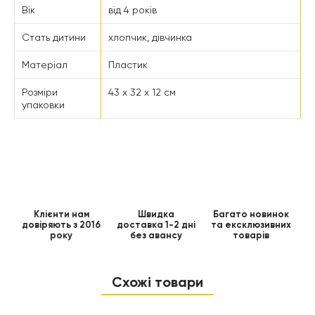
Вік
від 4 років
Стать дитини
хлопчик, дівчинка
Матеріал
Пластик
Розміри
43 x 32 x 12 см
упаковки
Клієнти нам
Швидка
Багато новинок
довіряють з 2016
доставка 1-2 дні
та ексклюзивних
року
без авансу
товарів
Схожі товари