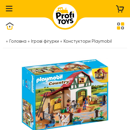
Каталог товарів
Головна
Ігрові фігурки
Констуктори Playmobil