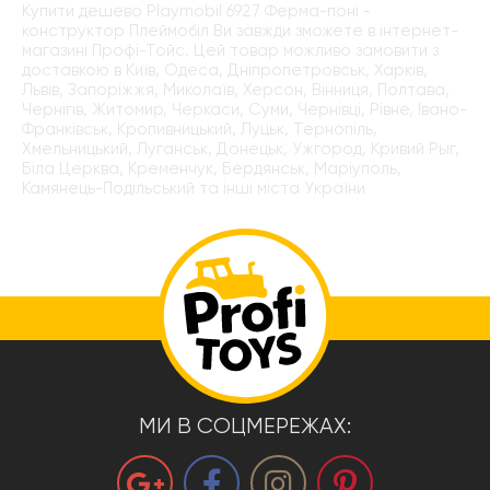
Купити дешево Playmobil 6927 Ферма-поні -
конструктор Плеймобіл Ви завжди зможете в інтернет-
магазині Профі-Тойс. Цей товар можливо замовити з
доставкою в Київ, Одеса, Дніпропетровськ, Харків,
Львів, Запоріжжя, Миколаїв, Херсон, Вінниця, Полтава,
Чернігів, Житомир, Черкаси, Суми, Чернівці, Рівне, Івано-
Франківськ, Кропивницький, Луцьк, Тернопіль,
Хмельницький, Луганськ, Донецьк, Ужгород, Кривий Рыг,
Біла Церква, Кременчук, Бердянськ, Маріуполь,
Камянець-Подільський та інші міста України
МИ В СОЦМЕРЕЖАХ: