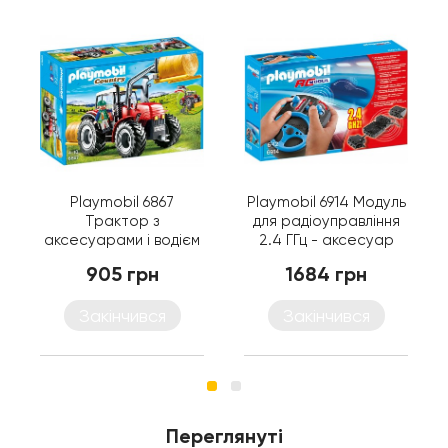
Playmobil 6867
Playmobil 6914 Модуль
Трактор з
для радіоуправління
аксесуарами і водієм
2.4 ГГц - аксесуар
- іграшка Плеймобіл
Плеймобіл
905 грн
1684 грн
Закінчився
Закінчився
Переглянуті