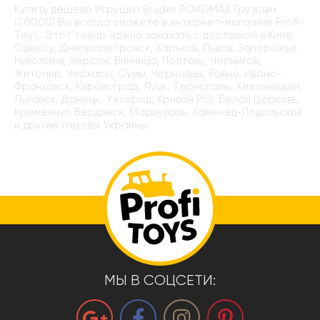
Купить дёшево Игрушка Bruder ROADMAX Грузовик
(20000) Вы всегда сможете в интернет-магазине Profi-
Toys. Этот товар можно заказать с доставкой в Киев,
Одессу, Днепропетровск, Харьков, Львов, Запорожье,
Николаев, Херсон, Винница, Полтаву, Чернигов,
Житомир, Черкасы, Сумы, Черновцы, Ровно, Ивано-
Франковск, Кировоград, Луцк, Тернополь, Хмельницкий,
Луганск, Донецк, Ужгород, Кривой Рог, Белая Церковь,
Кременчуг, Бердянск, Мариуполь, Каменец-Подольский
и другие города Украины
МЫ В СОЦСЕТИ: