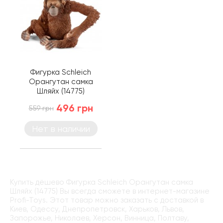
Фигурка Schleich
Орангутан самка
Шляйх (14775)
496 грн
559 грн
Нет в наличии
Купить дёшево Фигурка Schleich Орангутан самка
Шляйх (14775) Вы всегда сможете в интернет-магазине
Profi-Toys. Этот товар можно заказать с доставкой в
Киев, Одессу, Днепропетровск, Харьков, Львов,
Запорожье, Николаев, Херсон, Винница, Полтаву,