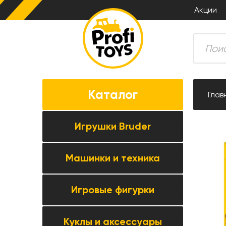
Акции
Каталог
Глав
Игрушки Bruder
Машинки и техника
Все товары категории →
Комбайны
Игровые фигурки
Все товары категории →
Тракторы
Коллекционные модели
Прицепная техника
Куклы и аксессуары
Все товары категории →