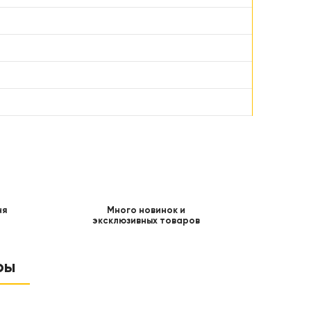
ня
Много новинок и
эксклюзивных товаров
ры