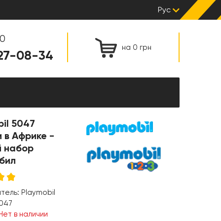
Рус
00
на 0 грн
127-08-34
il 5047
 в Африке -
й набор
бил
итель:
Playmobil
047
Нет в наличии