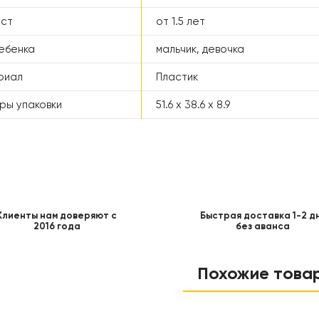
аст
от 1.5 лет
ебенка
мальчик, девочка
риал
Пластик
ры упаковки
51.6 x 38.6 x 8.9
Клиенты нам доверяют с
Быстрая доставка 1-2 д
2016 года
без аванса
Похожие това