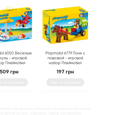
bil 6050 Веселые
Playmobil 6779 Пони с
кулы - игровой
повозкой - игровой
ор Плеймобил
набор Плеймобил
509 грн
197 грн
т в наличии
Нет в наличии
еймобил Вы всегда сможете в интернет-магазине
Днепропетровск, Харьков, Львов, Запорожье,