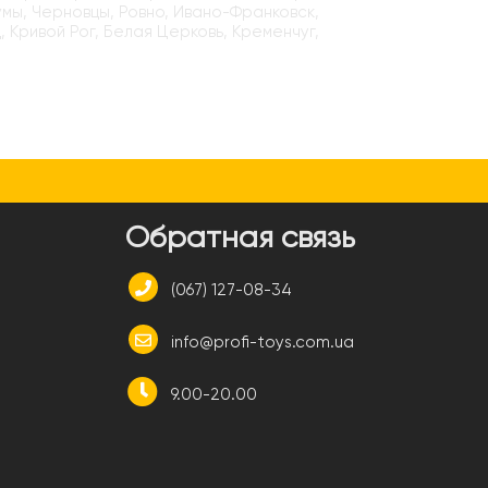
умы, Черновцы, Ровно, Ивано-Франковск,
, Кривой Рог, Белая Церковь, Кременчуг,
и
Обратная связь
(067) 127-08-34
info@profi-toys.com.ua
9.00-20.00