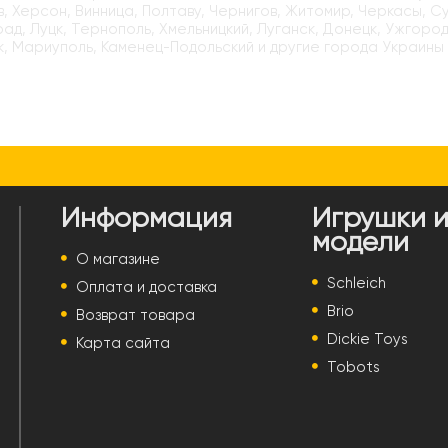
, Херсон, Винница, Полтаву, Чернигов, Житомир, Черкасы, С
ад, Луцк, Тернополь, Хмельницкий, Луганск, Донецк, Ужгород
, Мариуполь, Каменец-Подольский и другие города Украины
Информация
Игрушки 
модели
О магазине
Schleich
Оплата и доставка
Brio
Возврат товара
Dickie Toys
Карта сайта
Tobots