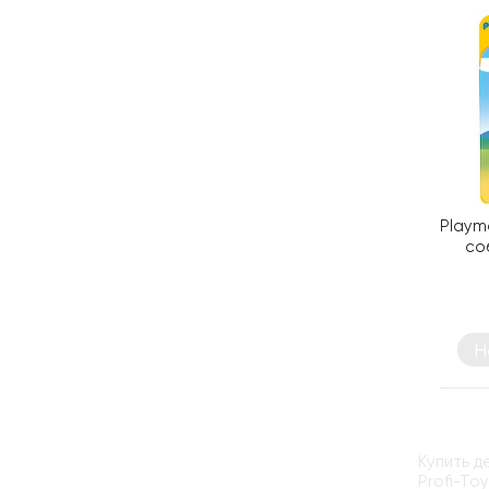
Playmo
со
Н
Купить д
Profi-To