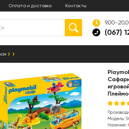
Оплата и доставка
Контакты
9.00-20.
(067) 
ная
Playmob
Сафари
игрово
Плеймо
Производ
Модель:
5
Наличие: