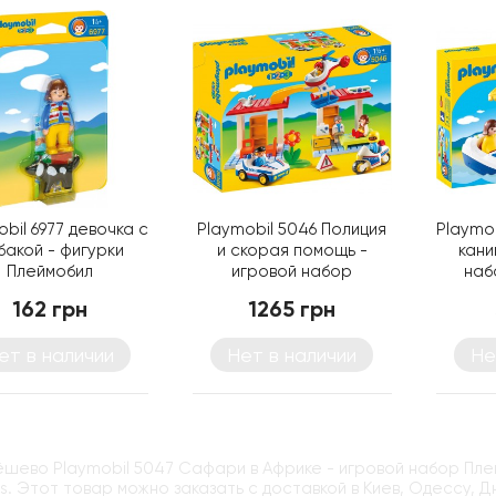
bil 6977 девочка с
Playmobil 5046 Полиция
Playmo
бакой - фигурки
и скорая помощь -
кани
Плеймобил
игровой набор
наб
Плеймобил
162 грн
1265 грн
ет в наличии
Нет в наличии
Не
ёшево Playmobil 5047 Сафари в Африке - игровой набор Пл
ys. Этот товар можно заказать с доставкой в Киев, Одессу, 