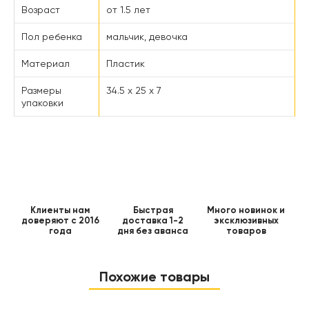
Возраст
от 1.5 лет
Пол ребенка
мальчик, девочка
Материал
Пластик
Размеры
34.5 x 25 x 7
упаковки
Клиенты нам
Быстрая
Много новинок и
доверяют с 2016
доставка 1-2
эксклюзивных
года
дня без аванса
товаров
Похожие товары