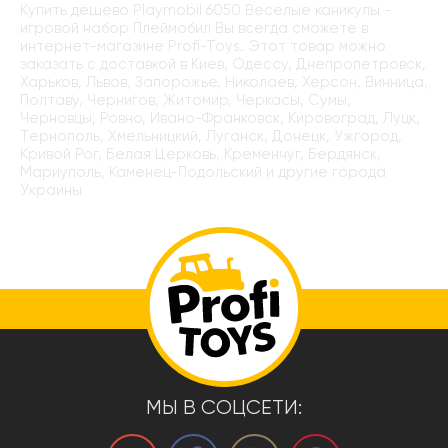
Купить дёшево Playmobil 6050 Веселые каникулы -
игровой набор Плеймобил Вы всегда сможете в
интернет-магазине Profi-Toys. Этот товар можно
заказать с доставкой в Киев, Одессу, Днепропетровск,
Харьков, Львов, Запорожье, Николаев, Херсон, Винница,
Полтаву, Чернигов, Житомир, Черкасы, Сумы,
Черновцы, Ровно, Ивано-Франковск, Кировоград, Луцк,
Тернополь, Хмельницкий, Луганск, Донецк, Ужгород,
Кривой Рог, Белая Церковь, Кременчуг, Бердянск,
Мариуполь, Каменец-Подольский и другие города
Украины
МЫ В СОЦСЕТИ: