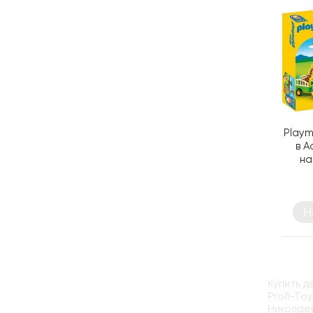
Playm
в А
на
Н
Купить д
Profi-To
Николаев