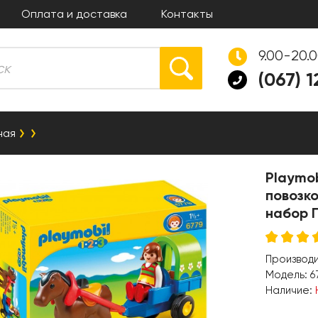
Оплата и доставка
Контакты
9.00-20.
(067) 
ная
Playmob
повозко
набор 
Производ
Модель:
6
Наличие: