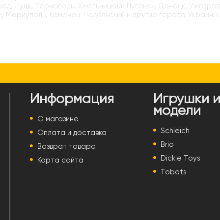
ад, Луцк, Тернополь, Хмельницкий, Луганск, Донецк, Ужгород
, Мариуполь, Каменец-Подольский и другие города Украины
Информация
Игрушки 
модели
О магазине
Schleich
Оплата и доставка
Brio
Возврат товара
Dickie Toys
Карта сайта
Tobots