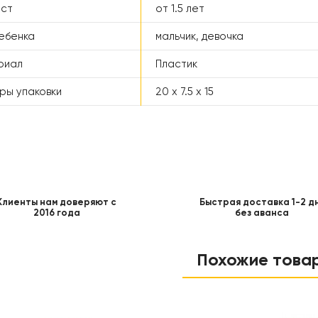
аст
от 1.5 лет
ебенка
мальчик, девочка
риал
Пластик
ры упаковки
20 x 7.5 x 15
Клиенты нам доверяют с
Быстрая доставка 1-2 д
2016 года
без аванса
Похожие това