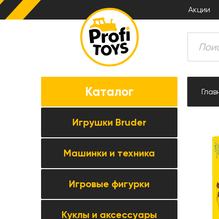
Акции
Каталог
Глав
Игрушки Bruder
Машинки и техника
Все товары категории →
Комбайны
Игровые фигурки
Все товары категории →
Тракторы
Коллекционные модели
Прицепная техника
Куклы и аксессуары
Все товары категории →