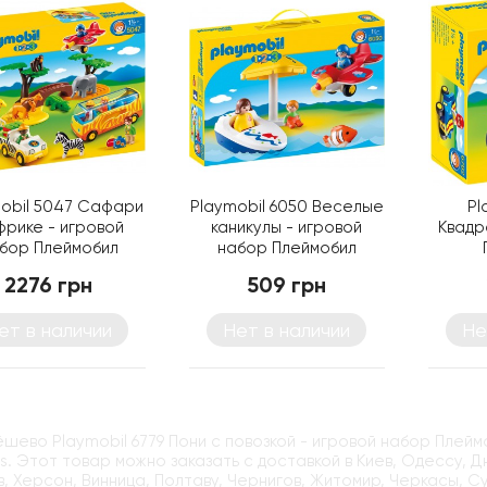
obil 5047 Сафари
Playmobil 6050 Веселые
Pl
фрике - игровой
каникулы - игровой
Квадр
бор Плеймобил
набор Плеймобил
2276 грн
509 грн
ет в наличии
Нет в наличии
Не
ёшево Playmobil 6779 Пони с повозкой - игровой набор Плей
ys. Этот товар можно заказать с доставкой в Киев, Одессу, 
, Херсон, Винница, Полтаву, Чернигов, Житомир, Черкасы, С