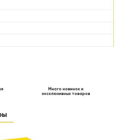
ня
Много новинок и
эксклюзивных товаров
ры