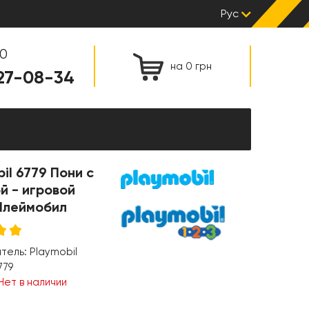
Рус
00
на 0 грн
127-08-34
il 6779 Пони с
й - игровой
Плеймобил
итель:
Playmobil
779
Нет в наличии