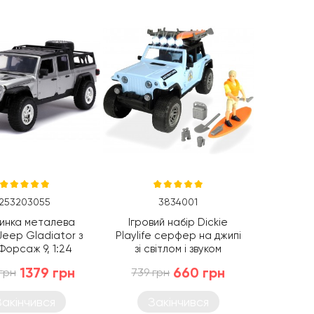
253203055
3834001
нка металева
Ігровий набір Dickie
eep Gladiator з
Playlife серфер на джипі
Форсаж 9, 1:24
зі світлом і звуком
253203055)
(3834001)
1379 грн
660 грн
 грн
739 грн
Закінчився
Закінчився