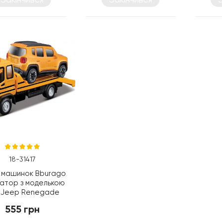
18-31417
 машинок Bburago
атор з моделькою
3 Jeep Renegade
(18-31417)
555 грн