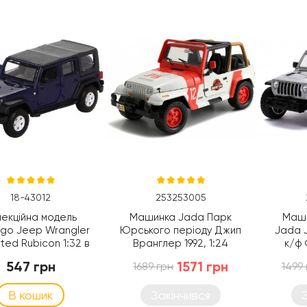
18-43012
253253005
лекційна модель
Машинка Jada Парк
Маши
go Jeep Wrangler
Юрського періоду Джип
Jada J
ited Rubicon 1:32 в
Вранглер 1992, 1:24
к/ф 
орт. (18-43012)
(253253005)
(
547 грн
1571 грн
1689 грн
1499
В кошик
Закінчився