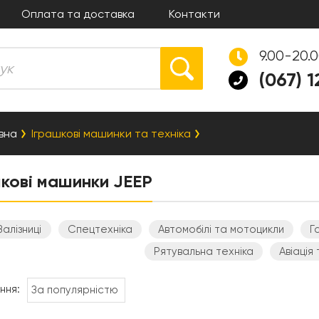
Оплата та доставка
Контакти
9.00-20.
(067) 
вна
Іграшкові машинки та техніка
кові машинки JEEP
Залізниці
Спецтехніка
Автомобілі та мотоцикли
Г
Рятувальна техніка
Авіація
ння: