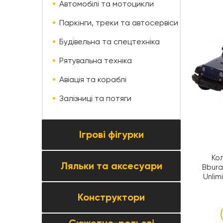
Автомобілі та мотоцикли
Лісовози та техніка для лісу
Паркінги, треки та автосервіси
Грейдери і катки
Будівельна та спецтехніка
Вантажівки і фургони
Рятувальна техніка
Позашляховики і джипи
Авіація та кораблі
Пожежні машини
Залізниці та потяги
Автокрани
Бетономішалки
Ігрові фігурки
Самоскиди
Ко
Бульдозери та екскаватори
Ляльки та аксесуари
Всі товари категорії →
Bbura
Unlim
Навантажувачі
Фігурки тварин
ас
Конструктори
Всі товари категорії →
Снігоприбиральні машини
Фігурки людей
Ляльки
Сміттєвози