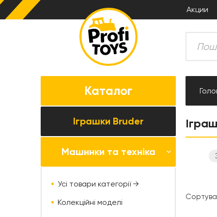
Акции
Каталог
Голо
Іграшки Bruder
Іграш
Машинки та техніка
Всі товари категорії →
Комбайни
Усі товари категорії →
Трактори
Сортува
Колекційні моделі
Причіпна техніка