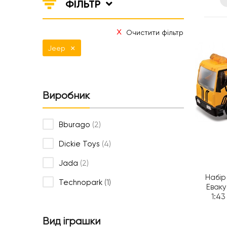
ФІЛЬТР
Нічники та проектори
Салон краси
Навчальні іграшки
Коляски та автокрісла
Очистити фільтр
Ходунки
×
Jeep
Виробник
Bburago
(2)
Dickie Toys
(4)
Jada
(2)
Набір
Technopark
(1)
Еваку
1:4
Вид іграшки