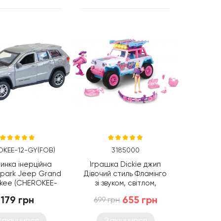
KEE-12-GY(FOB)
3185000
нка інерційна
Іграшка Dickie джип
park Jeep Grand
Дівочий стиль Фламінго
kee (CHEROKEE-
зі звуком, світлом,
12-GY FOB)
фігуркою та аксес.,
179 грн
655 грн
699 грн
22см (3185000)
Закінчився
Закінчився