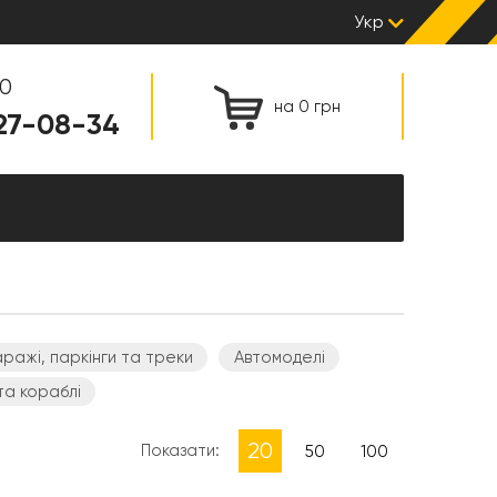
Укр
00
на 0 грн
127-08-34
аражі, паркінги та треки
Автомоделі
 та кораблі
20
Показати:
50
100