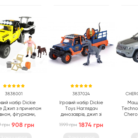
3838001
3837024
CHERO
овий набір Dickie
Ігровий набір Dickie
Маши
ife Джип з причепом
Toys Наглядач
Techno
овном, фігурками,
динозаврів, джип зі
Chero
вітлом і звуком
звуковими та світловими
908 грн
1874 грн
9 грн
1999 грн
(3838001)
ефектами, 2 динозаври,1
фігурка (3837024)
Закінчився
Закінчився