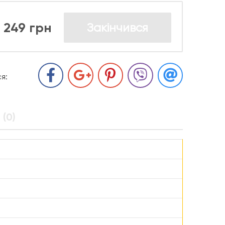
249 грн
Закінчився
я:
 (0)