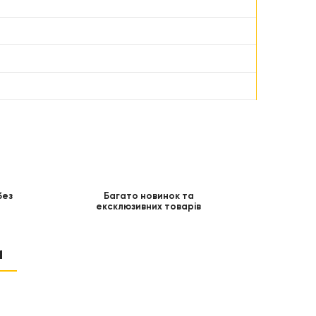
без
Багато новинок та
ексклюзивних товарів
и