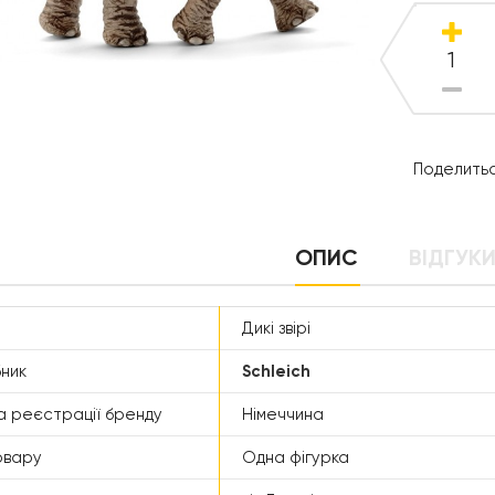
Поделитьс
ОПИС
ВІДГУКИ
Дикі звірі
ник
Schleich
а реєстрації бренду
Німеччина
овару
Одна фігурка