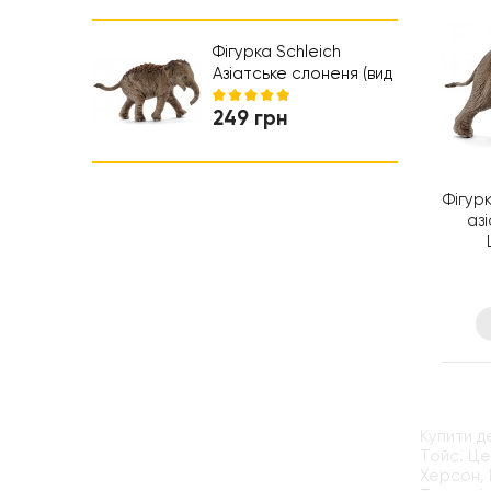
Коляски та автокрісла
Ходунки
Фігурка Schleich
Азіатське слоненя (вид
2) Шляйх (14755)
249 грн
Фігур
аз
Купити д
Тойс. Це
Херсон, 