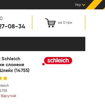
Укр
00
на 0 грн
127-08-34
 Schleich
ке слоненя
 Шляйх (14755)
hleich
4755
:
Відсутній