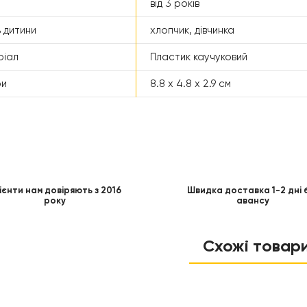
від 3 років
 дитини
хлопчик, дівчинка
ріал
Пластик каучуковий
ри
8.8 x 4.8 x 2.9 см
ієнти нам довіряють з 2016
Швидка доставка 1-2 дні 
року
авансу
Схожі товар