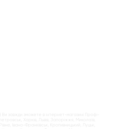
5) Ви завжди зможете в інтернет-магазині Профі-
етровськ, Харків, Львів, Запоріжжя, Миколаїв,
Рівне, Івано-Франківськ, Кропивницький, Луцьк,