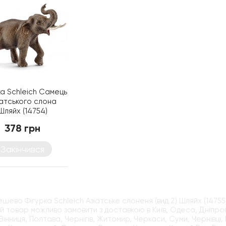
ка Schleich Самець
іатського слона
Шляйх (14754)
378 грн
Закінчився
ешево Фігурка Schleich Азіатське слоненя (вид 2) Шляйх (1475
й товар можливо замовити з доставкою в Київ, Одеса, Дніпроп
Вінниця, Полтава, Чернігів, Житомир, Черкаси, Суми, Чернівці, 