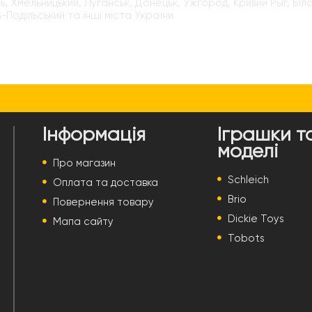
ь, Хмельницький, Луганськ, Донецьк, Ужгород, Кривий Рыг, Бі
-Подільський та інші міста України
Інформація
Іграшки т
моделі
Про магазин
Schleich
Оплата та доставка
Brio
Повернення товару
Dickie Toys
Мапа сайту
Tobots