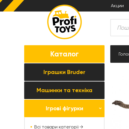
Акции
Каталог
Голо
Іграшки Bruder
Машинки та техніка
Всі товари категорії →
Комбайни
Ігрові фігурки
Усі товари категорії →
Трактори
Колекційні моделі
Причіпна техніка
Всі товари категорії →