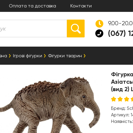
Оплата та доставка
Контакти
9.00-20.
(067) 
вна
Ігрові фігурки
Фігурки тварин
Фігурка
Азіатсь
(вид 2)
Бренд:
Sc
Артикул:
1
Наявність