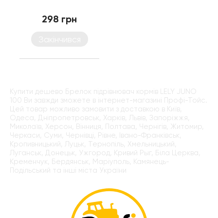
298 грн
Закінчився
Купити дешево Брелок підрівнювач кормів LELY JUNO
100 Ви завжди зможете в інтернет-магазині Профі-Тойс.
Цей товар можливо замовити з доставкою в Київ,
Одеса, Дніпропетровськ, Харків, Львів, Запоріжжя,
Миколаїв, Херсон, Вінниця, Полтава, Чернігів, Житомир,
Черкаси, Суми, Чернівці, Рівне, Івано-Франківськ,
Кропивницький, Луцьк, Тернопіль, Хмельницький,
Луганськ, Донецьк, Ужгород, Кривий Рыг, Біла Церква,
Кременчук, Бердянськ, Маріуполь, Камянець-
Подільський та інші міста України