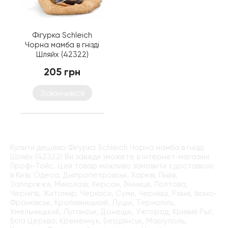
Фігурка Schleich
Чорна мамба в гнізді
Шляйх (42322)
205 грн
Закінчився
Купити дешево Фігурка Schleich Чорна мамба в гнізді
Шляйх (42322) Ви завжди зможете в інтернет-магазині
Профі-Тойс. Цей товар можливо замовити з доставкою
в Київ, Одеса, Дніпропетровськ, Харків, Львів,
Запоріжжя, Миколаїв, Херсон, Вінниця, Полтава,
Чернігів, Житомир, Черкаси, Суми, Чернівці, Рівне, Івано-
Франківськ, Кропивницький, Луцьк, Тернопіль,
Хмельницький, Луганськ, Донецьк, Ужгород, Кривий Рыг,
Біла Церква, Кременчук, Бердянськ, Маріуполь,