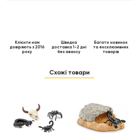
Клієнти нам
Швидка
Багато новинок
довіряють з 2016
доставка 1-2 дні
та ексклюзивних
року
без авансу
товарів
Схожі товари