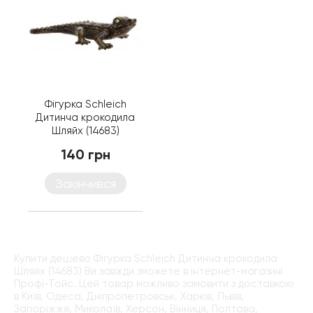
Фігурка Schleich
Дитинча крокодила
Шляйх (14683)
140 грн
Закінчився
Купити дешево Фігурка Schleich Дитинча крокодила
Шляйх (14683) Ви завжди зможете в інтернет-магазині
Профі-Тойс. Цей товар можливо замовити з доставкою
в Київ, Одеса, Дніпропетровськ, Харків, Львів,
Запоріжжя, Миколаїв, Херсон, Вінниця, Полтава,