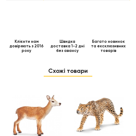
Клієнти нам
Швидка
Багато новинок
довіряють з 2016
доставка 1-2 дні
та ексклюзивних
року
без авансу
товарів
Схожі товари