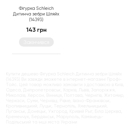
Фігурка Schleich
Дитинча зебри Шляйх
(14393)
143 грн
Закінчився
Купити дешево Фігурка Schleich Дитинча зебри Шляйх
(14393) Ви завжди зможете в інтернет-магазині Профі-
Тойс. Цей товар можливо замовити з доставкою в Київ,
Одеса, Дніпропетровськ, Харків, Львів, Запоріжжя,
Миколаїв, Херсон, Вінниця, Полтава, Чернігів, Житомир,
Черкаси, Суми, Чернівці, Рівне, Івано-Франківськ,
Кропивницький, Луцьк, Тернопіль, Хмельницький,
Луганськ, Донецьк, Ужгород, Кривий Рыг, Біла Церква,
Кременчук, Бердянськ, Маріуполь, Камянець-
Подільський та інші міста України