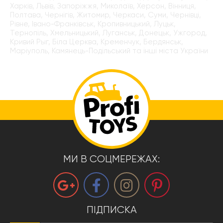
Харків, Львів, Запоріжжя, Миколаїв, Херсон, Вінниця,
Полтава, Чернігів, Житомир, Черкаси, Суми, Чернівці,
Рівне, Івано-Франківськ, Кропивницький, Луцьк,
Тернопіль, Хмельницький, Луганськ, Донецьк, Ужгород,
Кривий Рыг, Біла Церква, Кременчук, Бердянськ,
Маріуполь, Камянець-Подільський та інші міста України
МИ В СОЦМЕРЕЖАХ:
ПІДПИСКА