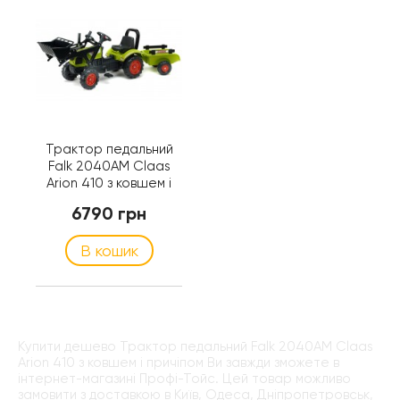
Трактор педальний
Falk 2040AM Claas
Arion 410 з ковшем і
причіпом
6790 грн
В кошик
Купити дешево Трактор педальний Falk 2040AM Claas
Arion 410 з ковшем і причіпом Ви завжди зможете в
інтернет-магазині Профі-Тойс. Цей товар можливо
замовити з доставкою в Київ, Одеса, Дніпропетровськ,