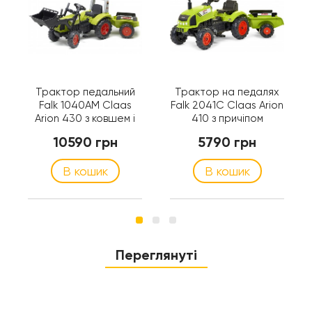
Трактор педальний
Трактор на педалях
Falk 1040AM Claas
Falk 2041C Claas Arion
Arion 430 з ковшем і
410 з причіпом
причіпом
10590 грн
5790 грн
В кошик
В кошик
Переглянуті