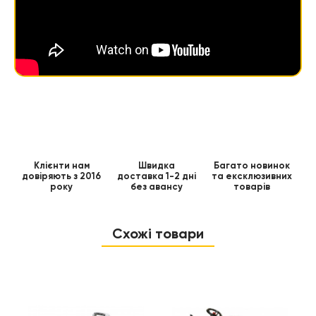
Клієнти нам
Швидка
Багато новинок
довіряють з 2016
доставка 1-2 дні
та ексклюзивних
року
без авансу
товарів
Схожі товари