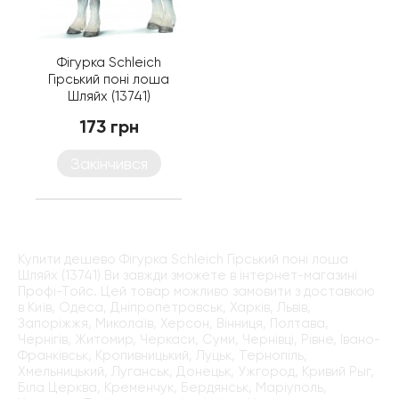
Фігурка Schleich
Гірський поні лоша
Шляйх (13741)
173 грн
Закінчився
Купити дешево Фігурка Schleich Гірський поні лоша
Шляйх (13741) Ви завжди зможете в інтернет-магазині
Профі-Тойс. Цей товар можливо замовити з доставкою
в Київ, Одеса, Дніпропетровськ, Харків, Львів,
Запоріжжя, Миколаїв, Херсон, Вінниця, Полтава,
Чернігів, Житомир, Черкаси, Суми, Чернівці, Рівне, Івано-
Франківськ, Кропивницький, Луцьк, Тернопіль,
Хмельницький, Луганськ, Донецьк, Ужгород, Кривий Рыг,
Біла Церква, Кременчук, Бердянськ, Маріуполь,