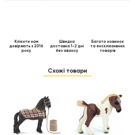
Клієнти нам
Швидка
Багато новинок
довіряють з 2016
доставка 1-2 дні
та ексклюзивних
року
без авансу
товарів
Схожі товари