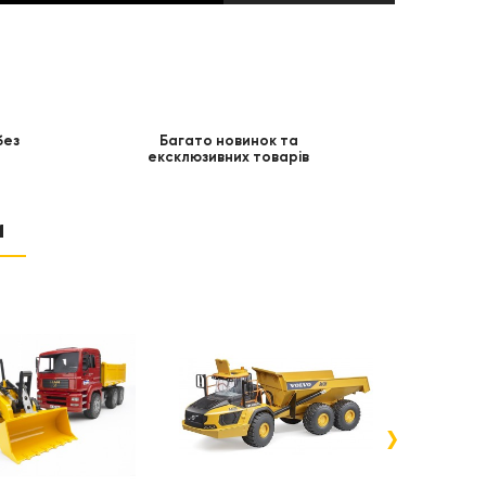
без
Багато новинок та
ексклюзивних товарів
и
›