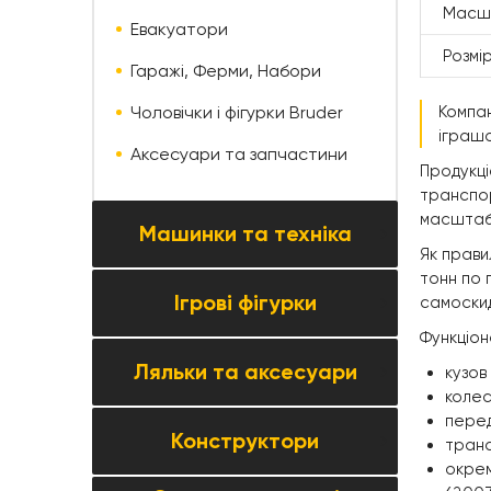
Масш
Евакуатори
Розмі
Гаражі, Ферми, Набори
Чоловічки і фігурки Bruder
Компан
іграшо
Аксесуари та запчастини
Продукці
транспор
масштабі
Машинки та техніка
Як прави
тонн по 
Ігрові фігурки
самоски
Усі товари категорії →
Функціон
Колекційні моделі
Ляльки та аксесуари
Всі товари категорії →
кузов
Автомобілі та мотоцикли
колес
Фігурки тварин
перед
Паркінги, треки та автосервіси
Конструктори
Всі товари категорії →
транс
Фігурки людей
окрем
Будівельна та спецтехніка
Ляльки