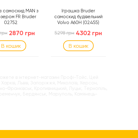
а самоскид MAN з
Іграшка Bruder
Ігр
зером FR Bruder
самоскид будівельний
вантаж
02752
Volvo A60H (02455)
само
2870 грн
4302 грн
грн
5298 грн
2585 
В кошик
В кошик
можете в інтернет-магазині Профі-Тойс. Цей
Харків, Львів, Запоріжжя, Миколаїв, Херсон,
вано-Франківськ, Кропивницький, Луцьк, Тернопіль,
Кременчук, Бердянськ, Маріуполь, Камянець-