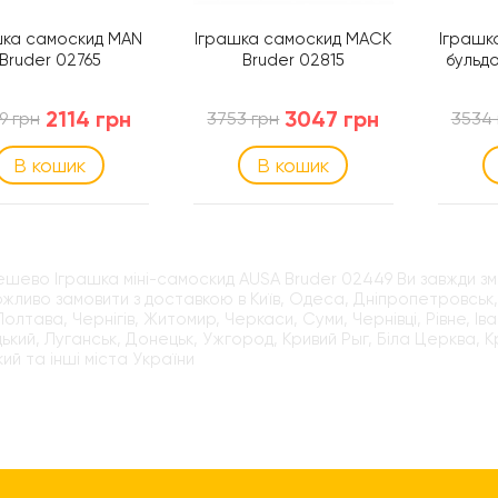
шка самоскид MAN
Іграшка самоскид MACK
Іграшк
Bruder 02765
Bruder 02815
бульдо
2114 грн
3047 грн
9 грн
3753 грн
3534 
В кошик
В кошик
ешево Іграшка міні-самоскид AUSA Bruder 02449 Ви завжди з
жливо замовити з доставкою в Київ, Одеса, Дніпропетровськ, 
 Полтава, Чернігів, Житомир, Черкаси, Суми, Чернівці, Рівне, І
ький, Луганськ, Донецьк, Ужгород, Кривий Рыг, Біла Церква, 
кий та інші міста України