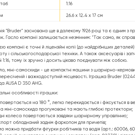
таб
1:16
ри
26.6 х 12.4 х 17 см
ія "Bruder" заснована ще в далекому 1926 році та є одним з 
к. Гасло компанії залишається незмінним: "Так само, як справ
єю компанії є точні й ліцензійні копії (до найдрібніших детале
ту і сільськогосподарської техніки. А також аксесуарів і запч
 1:16, тому їх зручно і досить цікаво поєднувати між собою.
ло, міні-самоскиди - це компактні машини з шарнірно-кермови
пересіченій і важкодоступній місцевості. Іграшка Bruder (02449
да AUSA D 350 AHG.
альні особливості іграшки:
 повертається на 180 °, легко перекидається і фіксується в в
а міні-самоскида прогумовані та мають глибокі протектори;
ні колеса повертаються завдяки шарнірному управлінню;
порт обладнаний заднім фаркопом для причепів;
о можна придбати фігурки робітників та водія (арт.: 60006, 600