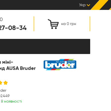
Укр
00
на 0 грн
127-08-34
 міні-
ид AUSA Bruder
uder
02449
:
В наявності