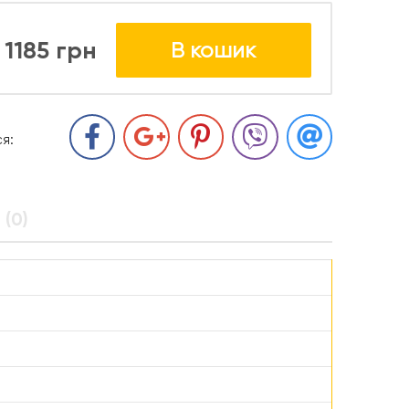
1185 грн
В кошик
я:
 (0)