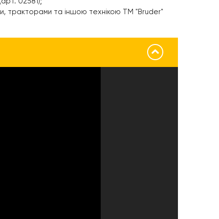
(арт. 02581);
и, тракторами та іншою технікою ТМ "Bruder"