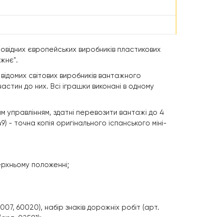
провідних європейських виробників пластикових
жнє".
й) відомих світових виробників вантажного
астин до них. Всі іграшки виконані в одному
м управлінням, здатні перевозити вантажі до 4
) - точна копія оригінального іспанського міні-
ерхньому положенні;
07, 60020), набір знаків дорожніх робіт (арт.