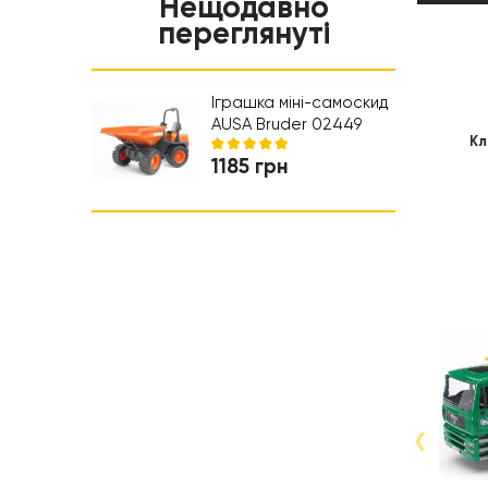
Нещодавно
Нічники та проектори
Салон краси
Навчальні іграшки
переглянуті
Коляски та автокрісла
Ходунки
Іграшка міні-самоскид
AUSA Bruder 02449
Кл
1185 грн
‹