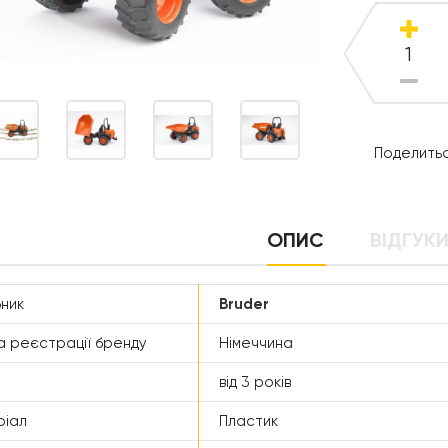
Поделитьс
ОПИС
ВІДГУКИ
ник
Bruder
а реєстрації бренду
Німеччина
від 3 років
ріал
Пластик