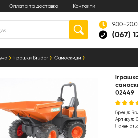
Оплата та доставка
Контакти
9.00-20.
(067) 
вна
Іграшки Bruder
Самоскиди
Іграшка
самоск
02449
Бренд:
Br
Артикул:
Наявність