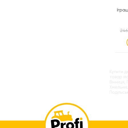
Ігра
246
Купити д
товар мо
Вінниця,
Хмельниц
Подільсь