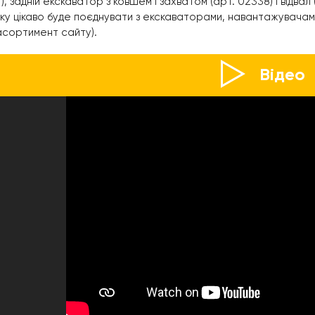
), задній екскаватор з ковшем і захватом (арт. 02338) і відвал 
ку цікаво буде поєднувати з екскаваторами, навантажувачам
 асортимент сайту).
Відео