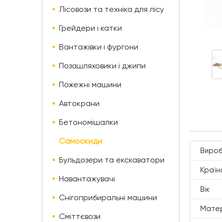
Лісовози та техніка для лісу
Грейдери і катки
Вантажівки і фургони
Позашляховики і джипи
Пожежні машини
Автокрани
Бетономішалки
Самоскиди
Вироб
Бульдозери та екскаватори
Країн
Навантажувачі
Вік
Снігоприбиральні машини
Мате
Сміттєвози