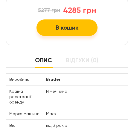
4285 грн
5277 грн
В кошик
ОПИС
ВІДГУКИ (0)
Виробник
Bruder
Країна
Німеччина
реєстрації
бренду
Марка машини
Mack
Вік
від 3 років