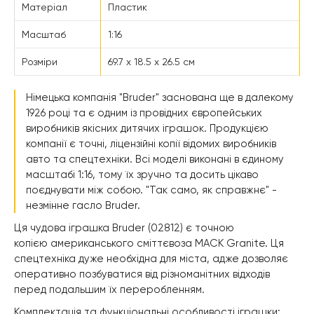
Матеріал
Пластик
Масштаб
1:16
Розміри
69.7 х 18.5 х 26.5 см
Німецька компанія "Bruder" заснована ще в далекому
1926 році та є одним із провідних європейських
виробників якісних дитячих іграшок. Продукцією
компанії є точні, ліцензійні копії відомих виробників
авто та спецтехніки. Всі моделі виконані в єдиному
масштабі 1:16, тому їх зручно та досить цікаво
поєднувати між собою. "Так само, як справжнє" -
незмінне гасло Bruder.
Ця чудова іграшка Bruder (02812) є точною
копією американського сміттєвоза MACK Granite. Ця
спецтехніка дуже необхідна для міста, адже дозволяє
оперативно позбуватися від різноманітних відходів
перед подальшим їх переробленням.
Комплектація та функціональні особливості іграшки: