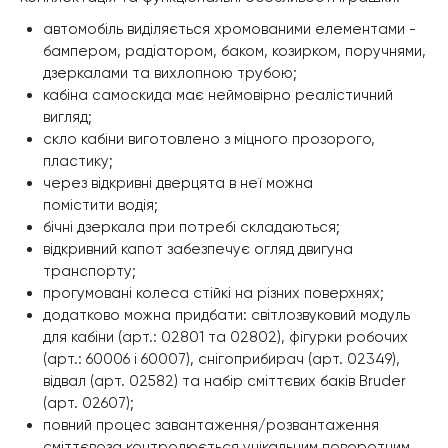
автомобіль виділяється хромованими елементами -
бампером, радіатором, баком, козирком, поручнями,
дзеркалами та вихлопною трубою;
кабіна самоскида має неймовірно реалістичний
вигляд;
скло кабіни виготовлено з міцного прозорого,
пластику;
через відкривні дверцята в неї можна
помістити водія;
бічні дзеркала при потребі складаються;
відкривний капот забезпечує огляд двигуна
транспорту;
прогумовані колеса стійкі на різних поверхнях;
додатково можна придбати: світлозвуковий модуль
для кабіни (арт.: 02801 та 02802), фігурки робочих
(арт.: 60006 і 60007), снігоприбирач (арт. 02349),
відвал (арт. 02582) та набір сміттєвих баків Bruder
(арт. 02607);
повний процес завантаження/розвантаження
сміттєвоза контролюється унікальним поворотним