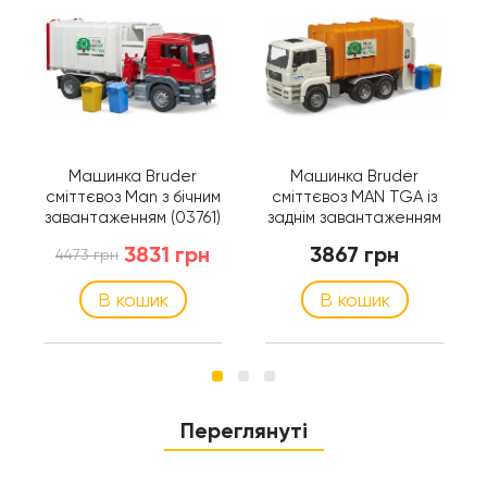
Машинка Bruder
Машинка Bruder
сміттєвоз Man з бічним
сміттєвоз MAN TGA із
завантаженням (03761)
заднім завантаженням
(02772)
3831 грн
3867 грн
4473 грн
В кошик
В кошик
Переглянуті