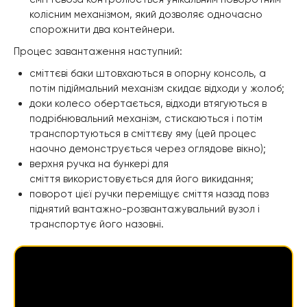
колісним механізмом, який дозволяє одночасно
спорожнити два контейнери.
Процес завантаження наступний:
сміттєві баки штовхаються в опорну консоль, а
потім підіймальний механізм скидає відходи у жолоб;
доки колесо обертається, відходи втягуються в
подрібнювальний механізм, стискаються і потім
транспортуються в сміттєву яму (цей процес
наочно демонструється через оглядове вікно);
верхня ручка на бункері для
сміття використовується для його викидання;
поворот цієї ручки переміщує сміття назад повз
піднятий вантажно-розвантажувальний вузол і
транспортує його назовні.