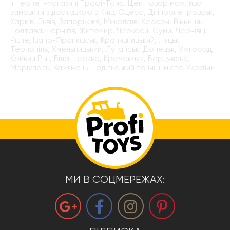
інтернет-магазині Профі-Тойс. Цей товар можливо
замовити з доставкою в Київ, Одеса, Дніпропетровськ,
Харків, Львів, Запоріжжя, Миколаїв, Херсон, Вінниця,
Полтава, Чернігів, Житомир, Черкаси, Суми, Чернівці,
Рівне, Івано-Франківськ, Кропивницький, Луцьк,
Тернопіль, Хмельницький, Луганськ, Донецьк, Ужгород,
Кривий Рыг, Біла Церква, Кременчук, Бердянськ,
Маріуполь, Камянець-Подільський та інші міста України
МИ В СОЦМЕРЕЖАХ: