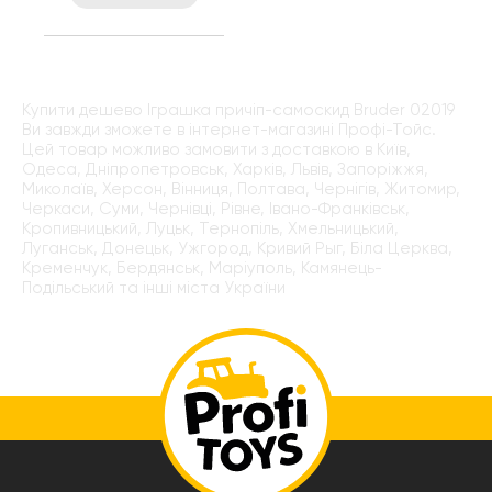
Купити дешево Іграшка причіп-самоскид Bruder 02019
Ви завжди зможете в інтернет-магазині Профі-Тойс.
Цей товар можливо замовити з доставкою в Київ,
Одеса, Дніпропетровськ, Харків, Львів, Запоріжжя,
Миколаїв, Херсон, Вінниця, Полтава, Чернігів, Житомир,
Черкаси, Суми, Чернівці, Рівне, Івано-Франківськ,
Кропивницький, Луцьк, Тернопіль, Хмельницький,
Луганськ, Донецьк, Ужгород, Кривий Рыг, Біла Церква,
Кременчук, Бердянськ, Маріуполь, Камянець-
Подільський та інші міста України