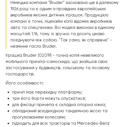
Німецька компанія "Bruder" заснована ще в далекому
1926 році та є одним із провідних європейських
виробників якісних дитячих іграшок. Продукцією
компанії є точні, ліцензійні копії відомих виробників
авто та спецтехніки. Всі моделі виконані в єдиному
масштабі 1:16, тому їх зручно та досить цікаво
поєднувати між собою. "Так само, як справжнє" -
незмінне гасло Bruder.
Іграшка Bruder (02019) - точна копія невеликого
мобільного причіпа-самоскида, що знайшов своє
застосування у будівництві, сільському та лісовому
господарстві.
Його особливості:
причіп має перекидну платформу;
три його борти можуть опускатися;
для фіксації причепа є складна опорна ніжка;
обладнаний всюдихідною тандемною віссю та
прогумованими колесами;
підходить для всіх тракторів та Mercedes-Benz