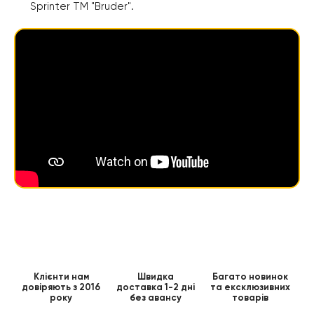
Sprinter ТМ "Bruder".
Клієнти нам
Швидка
Багато новинок
довіряють з 2016
доставка 1-2 дні
та ексклюзивних
року
без авансу
товарів