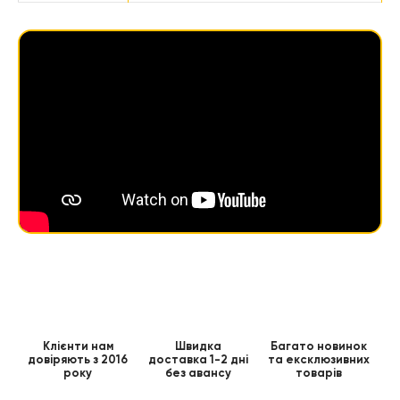
Клієнти нам
Швидка
Багато новинок
довіряють з 2016
доставка 1-2 дні
та ексклюзивних
року
без авансу
товарів