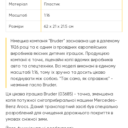
Матеріал
Пластик
Масштаб
1:16
Розміри
62 х 21 х 21.5 см
Німецька компанія "Bruder" заснована ще в далекому
1926 році та є одним із провідних європейських
виробників якісних дитячих іграшок. Продукцією
компанії є точні, ліцензійні копії відомих виробників
авто та спецтехніки. Всі моделі виконані в єдиному
масштабі 1:16, тому їх зручно та досить цікаво
поєднувати між собою. "Так само, як справжнє" -
незмінне гасло Bruder.
Ця цікава іграшка Bruder (03685) - точна, зменшена
копія потужної снігоприбиральної машини Mercedes-
Benz Arocs. Даний транспортний засіб був спеціально
розроблений для очищення дорожнього покриття в
умовах сніжної зими.