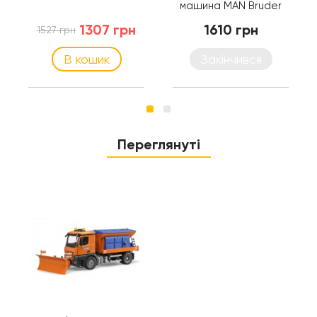
машина MAN Bruder
02767
1307 грн
1610 грн
1527 грн
В кошик
Закінчився
Переглянуті