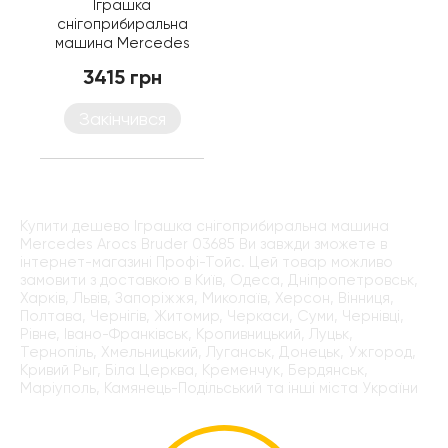
Іграшка
снігоприбиральна
машина Mercedes
Arocs Bruder 03685
3415 грн
Закінчився
Купити дешево Іграшка снігоприбиральна машина
Mercedes Arocs Bruder 03685 Ви завжди зможете в
інтернет-магазині Профі-Тойс. Цей товар можливо
замовити з доставкою в Київ, Одеса, Дніпропетровськ,
Харків, Львів, Запоріжжя, Миколаїв, Херсон, Вінниця,
Полтава, Чернігів, Житомир, Черкаси, Суми, Чернівці,
Рівне, Івано-Франківськ, Кропивницький, Луцьк,
Тернопіль, Хмельницький, Луганськ, Донецьк, Ужгород,
Кривий Рыг, Біла Церква, Кременчук, Бердянськ,
Маріуполь, Камянець-Подільський та інші міста України