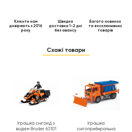
Клієнти нам
Швидка
Багато новинок
довіряють з 2016
доставка 1-2 дні
та ексклюзивних
року
без авансу
товарів
Схожі товари
Іграшка снігохід з
Іграшка
водієм Bruder 63101
снігоприбиральна