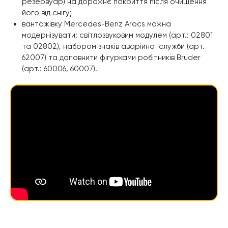
резервуар) на дорожнє покриття після очищення
його від снігу;
вантажівку Mercedes-Benz Arocs можна
модернізувати: світлозвуковим модулем (арт.: 02801
та 02802), набором знаків аварійної служби (арт.
62007) та доповнити фігурками робітників Bruder
(арт.: 60006, 60007).