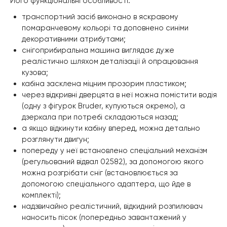
Його функціональні особливості:
транспортний засіб виконано в яскравому
помаранчевому кольорі та доповнено синіми
декоративними атрибутами;
снігоприбиральна машина виглядає дуже
реалістично шляхом деталізації й опрацювання
кузова;
кабіна засклена міцним прозорим пластиком;
через відкривні дверцята в неї можна помістити водія
(одну з фігурок Bruder, купуються окремо), а
дзеркала при потребі складаються назад;
а якщо відкинути кабіну вперед, можна детально
розглянути двигун;
попереду у неї встановлено спеціальний механізм
(регульований відвал 02582), за допомогою якого
можна розгрібати сніг (встановлюється за
допомогою спеціального адаптера, що йде в
комплекті);
надзвичайно реалістичний, відкидний розпилювач
наносить пісок (попередньо завантажений у