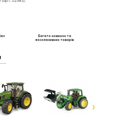
 (арт. 02583).
без
Багато новинок та
ексклюзивних товарів
и
›