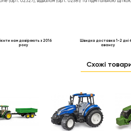
ne (арт. 02327), відвалом (арт. 02581) та підмітальною щіткою
ієнти нам довіряють з 2016
Швидка доставка 1-2 дні 
року
авансу
Схожі товар