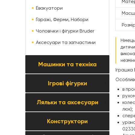
Мате
Евакуатори
Масш
Гаражі, Ферми, Набори
Розмі
Чоловічки і фігурки Bruder
Німець
Аксесуари та запчастини
дитячи
викона
незмін
Машинки та техніка
Іграшка 
Особлив
Ігрові фігурки
Усі товари категорії →
в про
Колекційні моделі
рухом
Ляльки та аксесуари
Всі товари категорії →
колес
Автомобілі та мотоцикли
люк);
Фігурки тварин
спере
Паркінги, треки та автосервіси
Конструктори
Всі товари категорії →
урізн
Фігурки людей
02330
Будівельна та спецтехніка
Ляльки