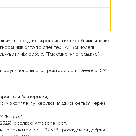
дним із провідних європейських виробників якісних
х виробників авто та спецтехніки. Всі моделі
оєднувати між собою. "Так само, як справжнє" -
агатофункціонального трактора John Deere 5115M.
орені для бездоріжжя;
им з комплекту (керування здійснюється через
 "Bruder";
2329), сівалкою Amazone (арт.
м та захватом (арт. 02338), розкидачем добрив