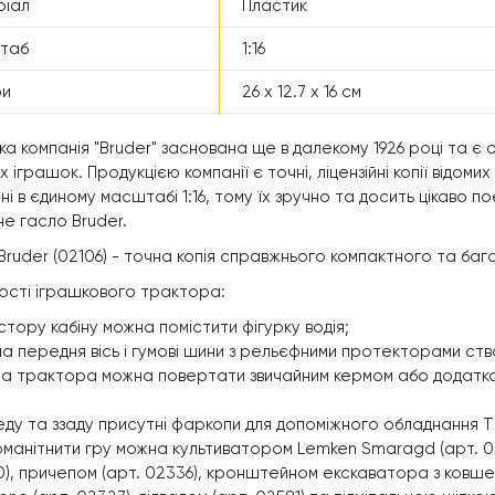
ріал
Пластик
таб
1:16
ри
26 х 12.7 х 16 см
ка компанія "Bruder" заснована ще в далекому 1926 році та є о
х іграшок. Продукцією компанії є точні, ліцензійні копії відоми
ні в єдиному масштабі 1:16, тому їх зручно та досить цікаво п
не гасло Bruder.
Bruder (02106) - точна копія справжнього компактного та б
ості іграшкового трактора:
стору кабіну можна помістити фігурку водія;
а передня вісь і гумові шини з рельєфними протекторами ств
а трактора можна повертати звичайним кермом або додатков
ду та ззаду присутні фаркопи для допоміжного обладнання ТМ
оманітнити гру можна культиватором Lemken Smaragd (арт. 0
), причепом (арт. 02336), кронштейном екскаватора з ковше