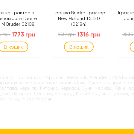
рашка трактор з
Іграшка Bruder трактор
Іграшк
епом John Deere
New Holland T5.120
John
5 M Bruder 02108
(02184)
1773 грн
1316 грн
4 грн
1539 грн
2535
В кошик
В кошик
ешево Іграшка трактор John Deere 5115 M Bruder 02106 Ви за
р можливо замовити з доставкою в Київ, Одеса, Дніпропетровс
 Полтава, Чернігів, Житомир, Черкаси, Суми, Чернівці, Рівне, І
ький, Луганськ, Донецьк, Ужгород, Кривий Рыг, Біла Церква, 
кий та інші міста України