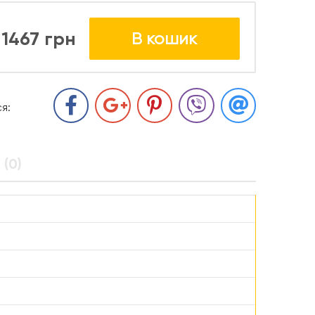
1467 грн
В кошик
я:
 (0)