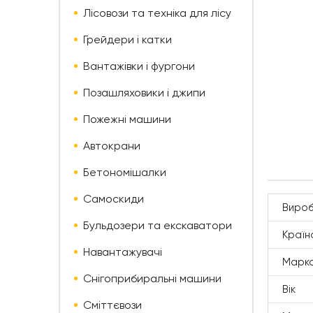
Лісовози та техніка для лісу
Грейдери і катки
Вантажівки і фургони
Позашляховики і джипи
Пожежні машини
Автокрани
Бетономішалки
Самоскиди
Вироб
Бульдозери та екскаватори
Країн
Навантажувачі
Марк
Снігоприбиральні машини
Вік
Сміттєвози