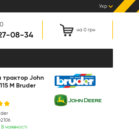
Укр
00
на 0 грн
127-08-34
а трактор John
115 M Bruder
uder
2106
:
В наявності