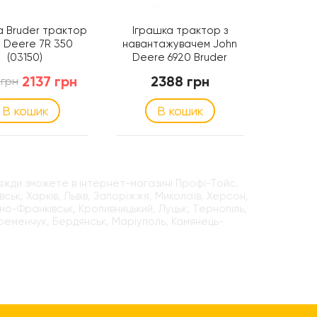
а Bruder трактор
Іграшка трактор з
Іграшка
 Deere 7R 350
навантажувачем John
New H
(03150)
Deere 6920 Bruder
02052
2137 грн
2388 грн
 грн
2699 г
В кошик
В кошик
вжди зможете в інтернет-магазині Профі-Тойс.
ьк, Харків, Львів, Запоріжжя, Миколаїв, Херсон,
вано-Франківськ, Кропивницький, Луцьк, Тернопіль,
Кременчук, Бердянськ, Маріуполь, Камянець-