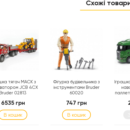
Схожі товар
шка тягач MACK з
Фігурка будівельника з
Іграшк
аватором JCB 4CX
інструментами Bruder
нав
Bruder 02813
60020
паллет
6535 грн
747 грн
В кошик
В кошик