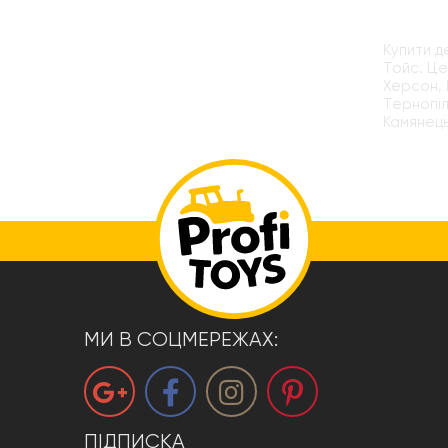
Купити д
Тойс. Це
Херсон, 
Тернопіл
Камянець
МИ В СОЦМЕРЕЖАХ:
ПІДПИСКА