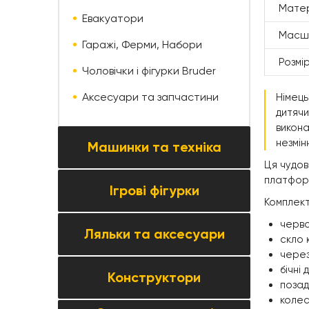
Мате
Евакуатори
Масш
Гаражі, Ферми, Набори
Розмі
Чоловічки і фігурки Bruder
Аксесуари та запчастини
Німець
дитячи
викона
незмін
Машинки та техніка
Ця чудов
платформ
Ігрові фігурки
Усі товари категорії →
Комплект
Колекційні моделі
черво
Ляльки та аксесуари
Всі товари категорії →
скло 
Автомобілі та мотоцикли
через
Фігурки тварин
Паркінги, треки та автосервіси
бічні
Конструктори
Всі товари категорії →
позад
Фігурки людей
Будівельна та спецтехніка
колес
Ляльки