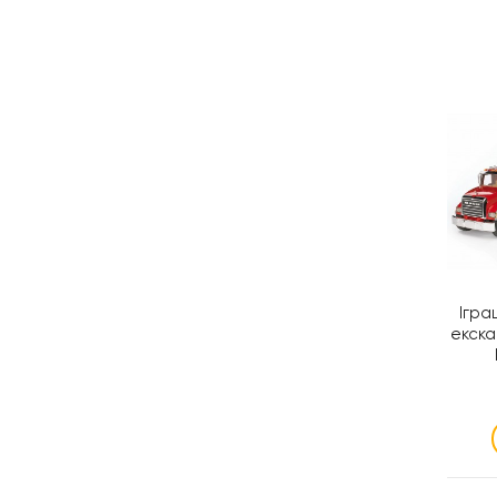
Ігра
екск