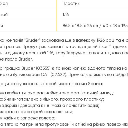
ріал
Пластик
таб
1:16
ри
86.5 x 18.5 x 26 см / 40 x 18 x 19.
ка компанія "Bruder" заснована ще в далекому 1926 році та є о
х іграшок. Продукцією компанії є точні, ліцензійні копії відоми
ні в єдиному масштабі 1:16, тому їх зручно та досить цікаво п
не гасло Bruder.
а іграшка Bruder (03555) є точною копією відомого тягача на
ою з бульдозером CAT (02422). Преміальна якість до найдрібн
ація та функціональні особливості тягача Scania:
на кабіна тягача має неймовірно реалістичний вигляд;
кабіни виготовлено з міцного, прозорого пластику;
 відкривні дверцята в неї можна помістити водія;
 дзеркала при потребі складаються;
у кабіни є запасне колесо;
а тягача та причепа прогумовані й стійкі на різних поверхнях