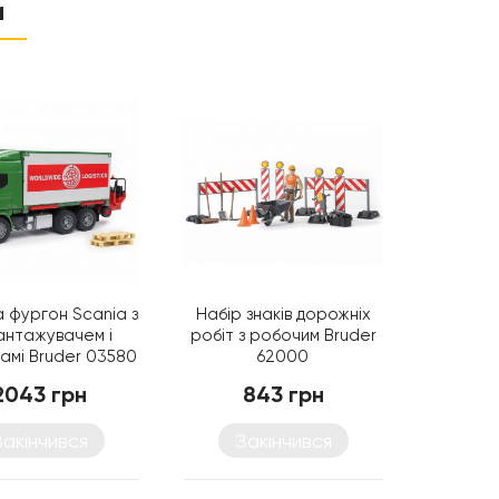
и
а фургон Scania з
Набір знаків дорожніх
антажувачем і
робіт з робочим Bruder
амі Bruder 03580
62000
2043 грн
843 грн
Закінчився
Закінчився