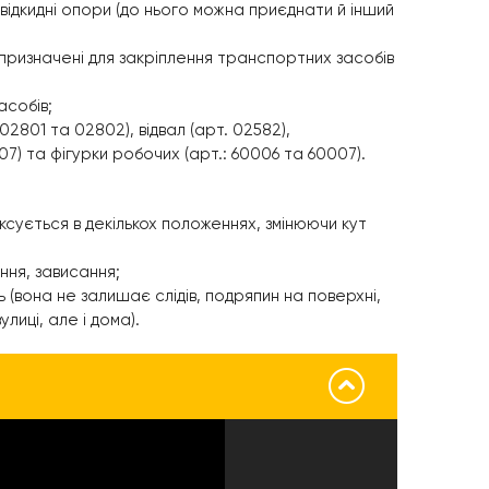
 відкидні опори (до нього можна приєднати й інший
призначені для закріплення транспортних засобів
собів;
02801 та 02802), відвал (арт. 02582),
07) та фігурки робочих (арт.: 60006 та 60007).
ксується в декількох положеннях, змінюючи кут
ня, зависання;
ть (вона не залишає слідів, подряпин на поверхні,
лиці, але і дома).