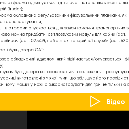
п-платформа від'єднується від тягача і встановлюється на дві
рій Bruder);
орма обладнана регульованими фіксувальними планками, які 
ас транспортування;
л платформи опускається для завантаження транспортних за
ково можна придбати: світлозвуковий модуль для кабіни (арт.: 
прибирач (арт. 02349), набір знаків аварійної служби (арт. 620
сті бульдозера CAT:
озер обладнаний відвалом, який підіймається/опускається і фі
у;
шувач бульдозера встановлюється в положення - розпушуван
гусениці виготовлені з м'якої гуми, що збільшує його прохідніс
ки чому, машину можна використовувати для гри не тільки на ву
Відео