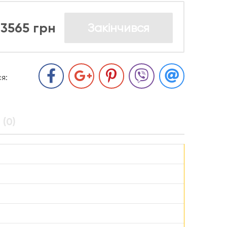
3565 грн
Закінчився
я:
 (0)