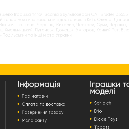
ешево Іграшка тягач Scania з бульдозером CAT Bruder 03555 
й товар можливо замовити з доставкою в Київ, Одеса, Дніпроп
Вінниця, Полтава, Чернігів, Житомир, Черкаси, Суми, Чернівці, 
ь, Хмельницький, Луганськ, Донецьк, Ужгород, Кривий Рыг, Бі
-Подільський та інші міста України
Інформація
Іграшки т
моделі
Про магазин
Schleich
Оплата та доставка
Brio
Повернення товару
Dickie Toys
Мапа сайту
Tobots