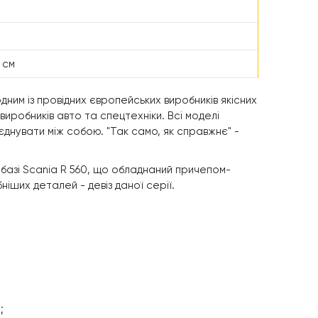
5 см
дним із провідних європейських виробників якісних
х виробників авто та спецтехніки. Всі моделі
оєднувати між собою. "Так само, як справжнє" -
 базі Scania R 560, що обладнаний причепом-
іших деталей - девіз даної серії.
;