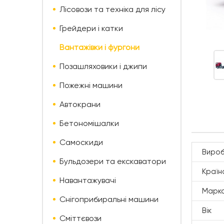
Лісовози та техніка для лісу
Грейдери і катки
Вантажівки і фургони
Позашляховики і джипи
Пожежні машини
Автокрани
Бетономішалки
Самоскиди
Вироб
Бульдозери та екскаватори
Країн
Навантажувачі
Марк
Снігоприбиральні машини
Вік
Сміттєвози