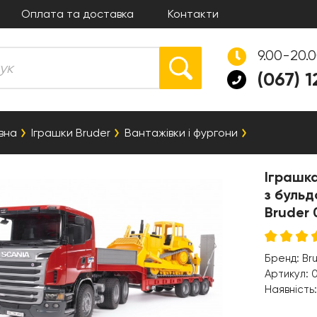
Оплата та доставка
Контакти
9.00-20.
(067) 
вна
Іграшки Bruder
Вантажівки і фургони
Іграшка
з буль
Bruder 
Бренд:
Br
Артикул:
Наявність