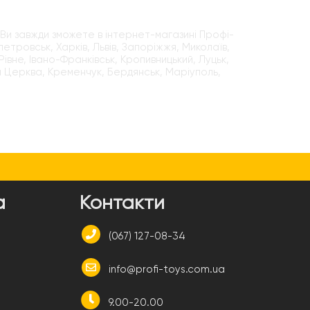
Ви завжди зможете в інтернет-магазині Профі-
етровськ, Харків, Львів, Запоріжжя, Миколаїв,
Рівне, Івано-Франківськ, Кропивницький, Луцьк,
ла Церква, Кременчук, Бердянськ, Маріуполь,
а
Контакти
(067) 127-08-34
info@profi-toys.com.ua
9.00-20.00