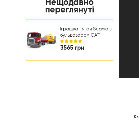
Нещодавно
Нічники та проектори
Салон краси
Навчальні іграшки
переглянуті
Коляски та автокрісла
Ходунки
Іграшка тягач Scania з
бульдозером CAT
Bruder 03555
3565 грн
Кл