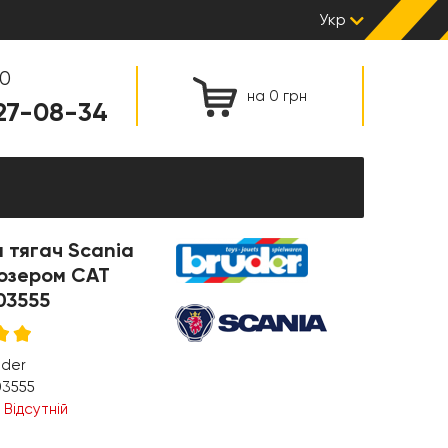
Укр
00
на 0 грн
127-08-34
 тягач Scania
дозером CAT
03555
uder
03555
:
Відсутній