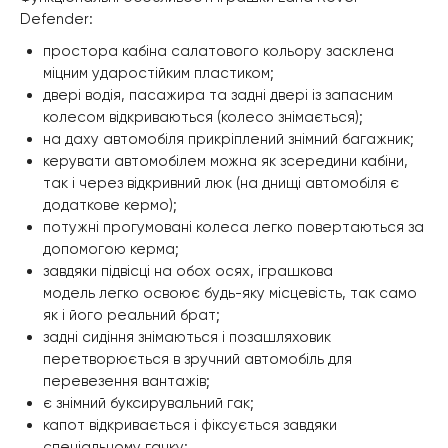
Defender:
простора кабіна салатового кольору засклена
міцним ударостійким пластиком;
двері водія, пасажира та задні двері із запасним
колесом відкриваються (колесо знімається);
на даху автомобіля прикріплений знімний багажник;
керувати автомобілем можна як зсередини кабіни,
так і через відкривний люк (на днищі автомобіля є
додаткове кермо);
потужні прогумовані колеса легко повертаються за
допомогою керма;
завдяки підвісці на обох осях, іграшкова
модель легко освоює будь-яку місцевість, так само
як і його реальний брат;
задні сидіння знімаються і позашляховик
перетворюється в зручний автомобіль для
перевезення вантажів;
є знімний буксирувальний гак;
капот відкривається і фіксується завдяки
спеціальному гачку;