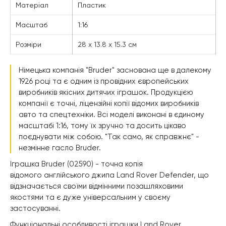
Матеріал
Пластик
Масштаб
1:16
Розміри
28 x 13.8 x 15.3 см
Німецька компанія "Bruder" заснована ще в далекому
1926 році та є одним із провідних європейських
виробників якісних дитячих іграшок. Продукцією
компанії є точні, ліцензійні копії відомих виробників
авто та спецтехніки. Всі моделі виконані в єдиному
масштабі 1:16, тому їх зручно та досить цікаво
поєднувати між собою. "Так само, як справжнє" -
незмінне гасло Bruder.
Іграшка Bruder (02590) - точна копія
відомого англійського джипа Land Rover Defender, що
відзначається своїми відмінними позашляховими
якостями та є дуже універсальним у своєму
застосуванні.
Функціональні особливості іграшки Land Rover