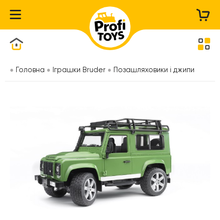
Каталог товарів
Головна
Іграшки Bruder
Позашляховики і джипи