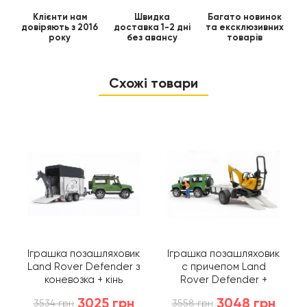
Клієнти нам
Швидка
Багато новинок
довіряють з 2016
доставка 1-2 дні
та ексклюзивних
року
без авансу
товарів
Схожі товари
Іграшка позашляховик
Іграшка позашляховик
Land Rover Defender з
c причепом Land
коневозка + кінь
Rover Defender +
Bruder 02592
екскаватор 8010 CTS
3025 грн
3048 грн
3534 грн
3558 грн
Bruder 02593