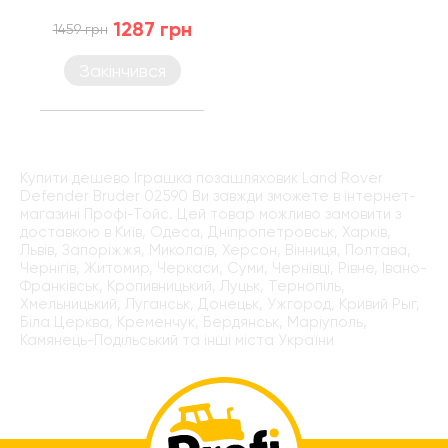
1287 грн
1459 грн
Закінчився
Купити дешево Іграшка позашляховик Land Rover
Defender Bruder 02590 Ви завжди зможете в інтернет-
магазині Профі-Тойс. Цей товар можливо замовити з
доставкою в Київ, Одеса, Дніпропетровськ, Харків,
Львів, Запоріжжя, Миколаїв, Херсон, Вінниця, Полтава,
Чернігів, Житомир, Черкаси, Суми, Чернівці, Рівне, Івано-
Франківськ, Кропивницький, Луцьк, Тернопіль,
Хмельницький, Луганськ, Донецьк, Ужгород, Кривий Рыг,
Біла Церква, Кременчук, Бердянськ, Маріуполь,
Камянець-Подільський та інші міста України